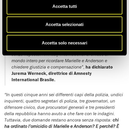
Tempo di lettura stimato:
3'
Accetta tutti
Martedì 14 marzo saranno trascorsi
cinque anni
(equivalenti
a 60 mesi o 1825 giorni)
dall’assassinio, a Rio de Janeiro,
Accetta selezionati
della difensora dei diritti umani Marielle Franco e del suo
autista Anderson Gomes.
Accetta solo necessari
“Sono stati cinque anni di ingiustizia e di domande
senza risposta. Amnesty International si unisce al
mondo intero per ricordare Marielle e Anderson e
chiedere giustizia e compensazione”
,
ha dichiarato
Jurema Werneck, direttrice di Amnesty
International Brasile.
“In questi cinque anni sei differenti capi della polizia, undici
inquirenti, quattro segretari di polizia, tre governatori, un
difensore civico, due procuratori generali e tre presidenti
della repubblica hanno avuto a che fare con le indagini.
Tuttavia, due domande restano ancora senza risposta:
chi
ha ordinato l’omicidio di Marielle e Anderson? E perché? È