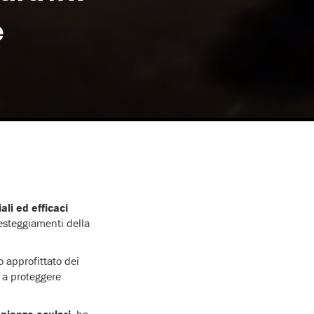
e
ali ed efficaci
esteggiamenti della
 approfittato dei
a a proteggere
nianze oculari
, ha