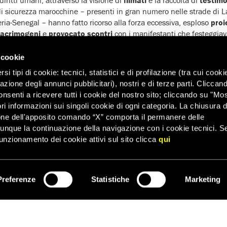
di sicurezza marocchine – presenti in gran numero nelle strade di La
eria-Senegal – hanno fatto ricorso alla forza eccessiva, esploso
proi
 lacrimogeni
e
provocato scontri
con i manifestanti che festeggia
aharawi e invocando l’autodeterminazione del Sahara occidentale.
 cookie
 i
feriti
potrebbero essere stati
80
ma il numero esatto non è noto d
 di ricorrere alle cure ospedaliere per timore di ripercussioni.
i tipi di cookie: tecnici, statistici e di profilazione (tra cui cooki
zazione degli annunci pubblicitari), nostri e di terze parti. Cliccan
Sabah Njourni, è morta dopo essere stata falciata da due automobil
onsenti a ricevere tutti i cookie del nostro sito; cliccando su "Mo
che, vedendola mentre attraversava la strada vicino alle strisce pe
ri informazioni sui singoli cookie di ogni categoria. La chiusura d
la e non si sono fermate per soccorrerla. La prima automobile l’ha sb
one dell'apposito comando “X” comporta il permanere delle
opra.
dunque la continuazione della navigazione con i cookie tecnici. S
o rischiato di fare la stessa fine, inseguiti da vetture che zigzagava
unzionamento dei cookie attivi sul sito clicca
qui
ferito di
almeno 13 persone arrestate
, tra cui
quattro minorenni
atti di violenza, ostacolo alla circolazione, minacce e insulti a pubbl
Preferenze
Statistiche
Marketing
ISCRIVITI
e, che amministrano il Sahara occidentale, continuano a imporre
re
one saharawi alla
libertà d’espressione
, di
manifestazione pacific
forza eccessiva e a incriminazioni e processi nei confronti di chi e
altri diritti umani.