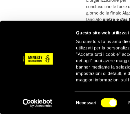
concluso che le forze 
giorno della finale Alg
lanciato
pietre e gas
bandiere algerine e s
Questo sito web utilizza i
Secondo alcune fonti,
potrebbero aver evitato
Su questo sito usiamo divers
utilizzati per la personaliz
Una donna di 24 anni, 
"Accetta tutti i cookie" acc
ausiliarie marocchine 
dettagli" puoi avere maggio
accelerato per investir
banner mediante la selezi
seconda le è passata s
impostazioni di default, e 
Altri manifestanti hann
maggiori informazioni sul f
Attivisti locali hanno ri
accusati di vandalismo, 
Selezione
omicidio premeditato.
Necessari
del
NEWSLETTER
Le autorità marocchin
consenso
diritto della popolazi
ricorrendo spesso alla 
sue opinioni o esercita 