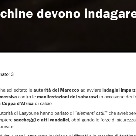
cchine devono indagar
imato:
3'
ha sollecitato le
autorità del Marocco
ad avviare
indagini imparzi
ccessiva
contro le
manifestazioni dei saharawi
in occasione dei f
a
Coppa d’Africa
di calcio.
utorità di Laayoune hanno parlato di “
elementi ostili
” che avrebbero
ompiere
saccheggi e atti vandalici
, obbligando le forze di sicurezz
private.
diritti umani, attraverso la visione di
filmati
e la raccolta di
testimo