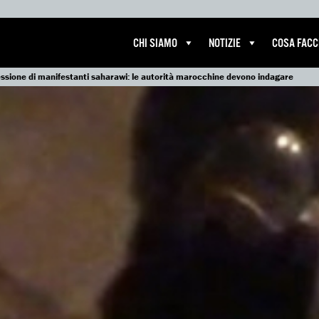
CHI SIAMO
NOTIZIE
COSA FAC
essione di manifestanti saharawi: le autorità marocchine devono indagare