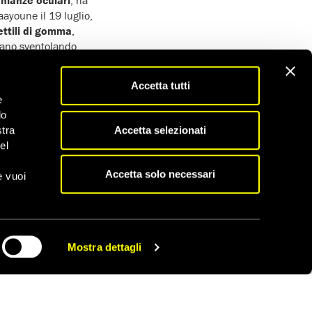
ayoune il 19 luglio,
ettili di gomma
,
vano sventolando
ato che molti
Accetta tutti
e
do
i delle forze
Accetta selezionati
stra
donali, hanno
el
alzata in aria e la
Accetta solo necessari
e vuoi
no ad alta velocità.
. Gli adulti sono
ici ufficiali e
Mostra dettagli
CONDIVIDI
strizioni arbitrarie
al
a
e di
associazione
,
sprime pacificamente le