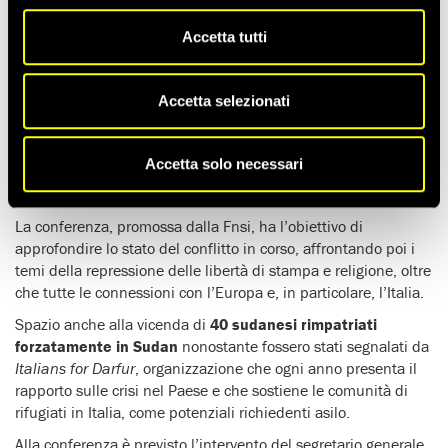
Accetta tutti
Riccardo Noury, portavoce di Amnesty International – Sezione
Italiana, è tra gli ospiti della c
onferenza stampa organizzata il
24 febbraio
, alle ore 15, nella sede della
Federazione
Accetta selezionati
nazionale della stampa italiana
.
Tema dell’incontro il “
caso Sudan
“, una
crisi dimenticata
dai
Accetta solo necessari
media e su cui gran parte dell’opinione pubblica è
disinformata.
La conferenza, promossa dalla Fnsi, ha l’obiettivo di
approfondire lo stato del conflitto in corso, affrontando poi i
temi della repressione delle libertà di stampa e religione, oltre
che tutte le connessioni con l’Europa e, in particolare, l’Italia.
Spazio anche alla vicenda di
40 sudanesi rimpatriati
forzatamente in Sudan
nonostante fossero stati segnalati da
Italians for Darfur
, organizzazione che ogni anno presenta il
rapporto sulle crisi nel Paese e che sostiene le comunità di
rifugiati in Italia, come potenziali richiedenti asilo.
Alla conferenza è previsto l’intervento del segretario generale