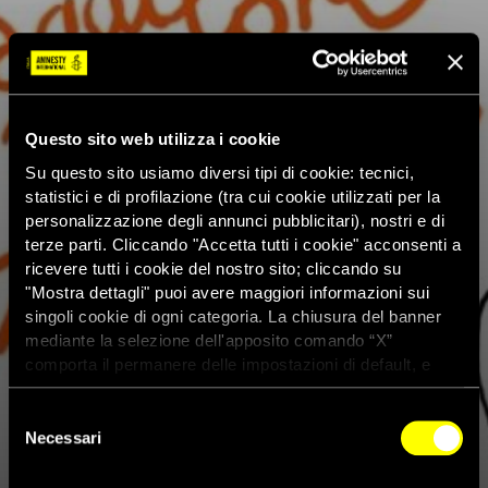
Questo sito web utilizza i cookie
Su questo sito usiamo diversi tipi di cookie: tecnici,
statistici e di profilazione (tra cui cookie utilizzati per la
personalizzazione degli annunci pubblicitari), nostri e di
terze parti. Cliccando "Accetta tutti i cookie" acconsenti a
ricevere tutti i cookie del nostro sito; cliccando su
"Mostra dettagli" puoi avere maggiori informazioni sui
singoli cookie di ogni categoria. La chiusura del banner
mediante la selezione dell'apposito comando “X”
comporta il permanere delle impostazioni di default, e
dunque la continuazione della navigazione con i cookie
tecnici. Se vuoi maggiori informazioni sul funzionamento
Selezione
dei cookie attivi sul sito clicca
qui
Cervia,12 settembre: per il
Necessari
del
consenso