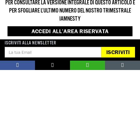
PER CONSULTARE LA VERSIONE INTEGRALE DI QUESTO ARTICOLO E
PER SFOGLIARE L’ULTIMO NUMERO DEL NOSTRO TRIMESTRALE
IAMNESTY
ACCEDI ALL’AREA RISERVATA
ISCRIVITI ALLA NEWSLETTER
REGISTRATI
ISCRIVITI
DONA
Aiutaci con una donazione, ora.
FIRMA
Difendi i diritti umani, in prima persona.
EDUCARE AI DIRITTI UMANI