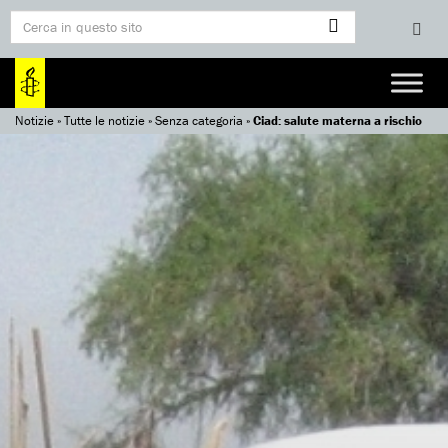
Notizie
»
Tutte le notizie
»
Senza categoria
»
Ciad: salute materna a rischio