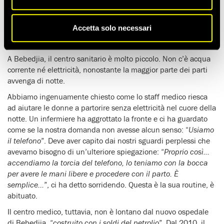
regione di Logone Orientale, nel
sud del Ciad
. Era la seconda
settimana di una
lunga missione sul campo
e, dopo aver
Accetta solo necessari
visitato diverse strutture sanitarie, eravamo pronti ad ascoltare
storie ancora più devastanti
.
A Bebedjia, il centro sanitario è molto piccolo. Non c’è acqua
corrente né elettricità, nonostante la maggior parte dei parti
avvenga di notte.
Abbiamo ingenuamente chiesto come lo staff medico riesca
ad aiutare le donne a partorire senza elettricità nel cuore della
notte. Un infermiere ha aggrottato la fronte e ci ha guardato
come se la nostra domanda non avesse alcun senso: “
Usiamo
il telefono
”. Deve aver capito dai nostri sguardi perplessi che
avevamo bisogno di un’ulteriore spiegazione: “
Proprio così…
accendiamo la torcia del telefono, lo teniamo con la bocca
per avere le mani libere e procedere con il parto. È
semplice…
”, ci ha detto sorridendo. Questa è la sua routine, è
abituato.
Il centro medico, tuttavia, non è lontano dal nuovo ospedale
di Bebedjia, “
costruito con i soldi del petrolio
”. Dal 2010, il