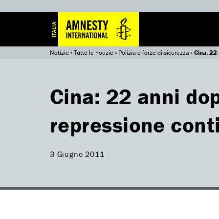
Notizie
»
Tutte le notizie
»
Polizia e forze di sicurezza
»
Cina: 22
Cina: 22 anni do
repressione cont
3 Giugno 2011