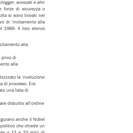
logger, avvocati e altri
le forze di sicurezza o
ta si sono trovati nel
vo di ‘incitamento alla
l 1989. Il loro elenco
ncitamento alla
 privo di
mento alla
licizzato la ‘rivoluzione
sa di processo. Era
to una lista di
care disturbo all’ordine
 figurano anche il Nobel
o politico che chiede un
nte a 11 e 10 anni di