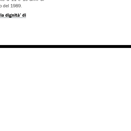
co del 1989.
la dignità’ di