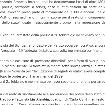
 febbraio, Amnesty International ha documentato i casi di oltre 130 b
lla polizia, sottoposti a sorveglianza e intimidazioni da parte del
i essi avevano preso parte al movimento del 1989 e ancora una vol
 Molti di essi rischiano l’incriminazione per il reato omnicomprensi
i dello stato’, usato massicciamente proprio nella repressione de
l Sichuan, arrestato dalla polizia il 26 febbraio e incriminato per ‘i
ttivista del Sichuan e fondatore del Partito socialdemocratico, ancora
Arrestato il 19 febbraio, è stato a sua volta incriminato per ‘incita
 febbraio e accusato di ‘provocato disordini’, per il fatto di aver pubb
 in Medio Oriente. Si trova attualmente sotto sorveglianza e in atte
gli anni Novanta per ‘divulgazione di segreti di stato’: aveva compila
dopo le proteste di Tiananmen del 1989;
ta il 21 febbraio e incriminata per ‘aver radunato una folla per arre
stri del reato di ‘incitamento alla sovversione dei poteri dello stato’
 Xiaobo
e l’attivista
Liu Xianbin
, coautori di ‘Carta 08’ il manifest
 pacifico in Cina. Stanno scontando una condanna rispettivame