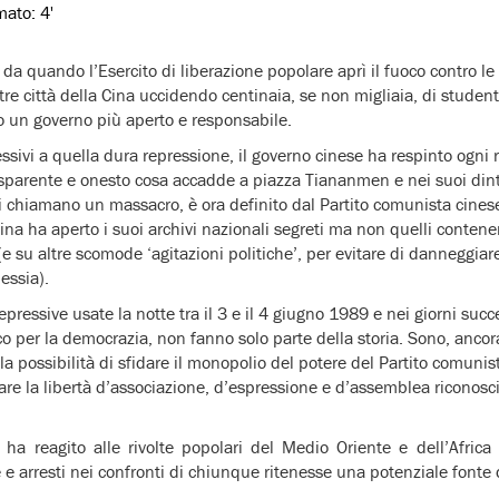
imato:
4'
da quando l’Esercito di liberazione popolare aprì il fuoco contro le
tre città della Cina uccidendo centinaia, se non migliaia, di student
 un governo più aperto e responsabile.
sivi a quella dura repressione, il governo cinese ha respinto ogni r
asparente e onesto cosa accadde a piazza Tiananmen e nei suoi dinto
 chiamano un massacro, è ora definito dal Partito comunista cines
a Cina ha aperto i suoi archivi nazionali segreti ma non quelli conte
 su altre scomode ‘agitazioni politiche’, per evitare di danneggiare 
essia).
epressive usate la notte tra il 3 e il 4 giugno 1989 e nei giorni succe
 per la democrazia, non fanno solo parte della storia. Sono, ancor
a possibilità di sfidare il monopolio del potere del Partito comuni
are la libertà d’associazione, d’espressione e d’assemblea riconosc
o ha reagito alle rivolte popolari del Medio Oriente e dell’Africa
e arresti nei confronti di chiunque ritenesse una potenziale fonte di