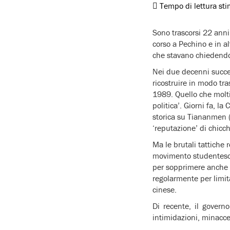
Tempo di lettura st
Sono trascorsi 22 anni 
corso a Pechino e in al
che stavano chiedendo
Nei due decenni succes
ricostruire in modo tr
1989. Quello che molti
politica’. Giorni fa, l
storica su Tiananmen (e
‘reputazione’ di chicch
Ma le brutali tattiche r
movimento studentesco
per sopprimere anche l
regolarmente per limit
cinese.
Di recente, il govern
intimidazioni, minacce 