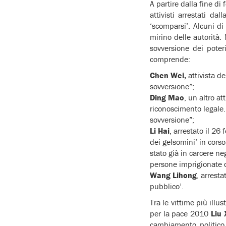
A partire dalla fine di
attivisti arrestati da
‘scomparsi’. Alcuni d
mirino delle autorità.
sovversione dei poter
comprende:
Chen Wei,
attivista de
sovversione”;
Ding Mao
, un altro a
riconoscimento legale. 
sovversione”;
Li Hai
, arrestato il 26
dei gelsomini’ in corso
stato già in carcere ne
persone imprigionate 
Wang Lihong
, arresta
pubblico’.
Tra le vittime più illu
per la pace 2010
Liu
cambiamento politico