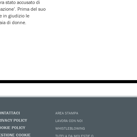
ra stato accusato di
lazione’. Prima del suo
e in giudizio le
liaia di donne.
ONTATTACI
AREA STAMPA
RIVACY POLICY
LAVORA CON NOI
OOKIE POLICY
WHISTLEBLOWING
ESTIONE COOKIE
TUTELA DA MOLESTIE O