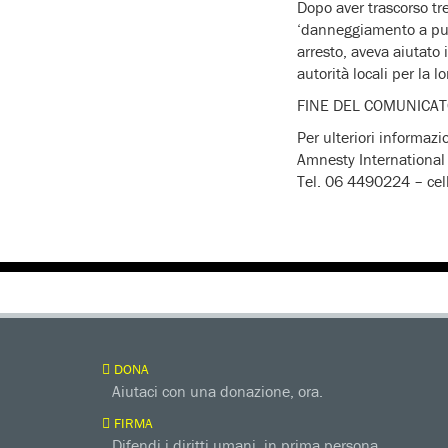
Dopo aver trascorso t
‘danneggiamento a pubb
arresto, aveva aiutato 
autorità locali per la l
FINE DEL COMU
Per ulteriori informazi
Amnesty International 
Tel. 06 4490224 – cel
DONA
Aiutaci con una donazione, ora.
FIRMA
Difendi i diritti umani, in prima persona.