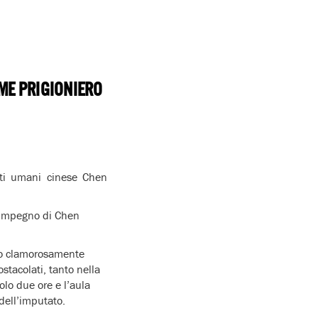
ME PRIGIONIERO
itti umani cinese Chen
 impegno di Chen
tato clamorosamente
stacolati, tanto nella
olo due ore e l’aula
dell’imputato.