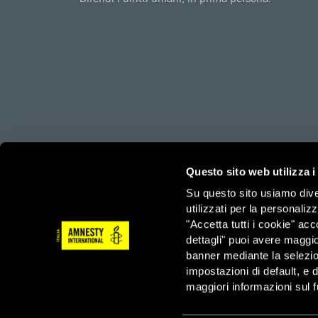
amnesty.org
Together with
Questo sito web utilizza i
Su questo sito usiamo divers
utilizzati per la personaliz
Amnesty International – Sezione Italiana OdV – Via Ludov
"Accetta tutti i cookie" acc
3/3/2023
dettagli" puoi avere maggio
Tel: 06 44901 – Fax: 06 4490222 – Email: info@amnesty.
banner mediante la selezi
impostazioni di default, e 
Servizio Sostenitori – Tel: 06 4490210 – Fax: 06 44902
maggiori informazioni sul f