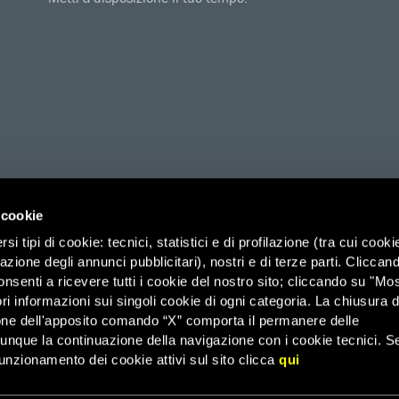
 cookie
i tipi di cookie: tecnici, statistici e di profilazione (tra cui cooki
zazione degli annunci pubblicitari), nostri e di terze parti. Cliccan
ico di Savoia 2b (Spazio 3M) – 00185 Roma, Organizzazione di Volontariato
onsenti a ricevere tutti i cookie del nostro sito; cliccando su "Mo
ri informazioni sui singoli cookie di ogni categoria. La chiusura d
it – PEC: affarigenerali@pec.amnesty.it – C.F. 03031110582 –
Agevolazioni 
one dell'apposito comando “X” comporta il permanere delle
dunque la continuazione della navigazione con i cookie tecnici. S
–
43 – Email: infoamnesty@amnesty.it – WhatsApp:
3482349345
FAQ
unzionamento dei cookie attivi sul sito clicca
qui
© 2026 Amnesty International