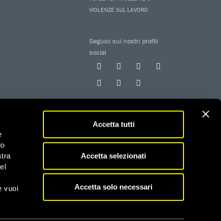
VIOLENZE SUL LAVORO
Seguici sui nostri profili
social
Accetta tutti
e
do
 iscritta al RUNTS con determinazione n. G02926 del
Accetta selezionati
stra
el
fiscali
Accetta solo necessari
e vuoi