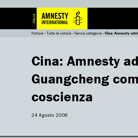
Notizie
»
Tutte le notizie
»
Senza categoria
»
Cina: Amnesty ado
Cina: Amnesty a
Guangcheng come
coscienza
24 Agosto 2006