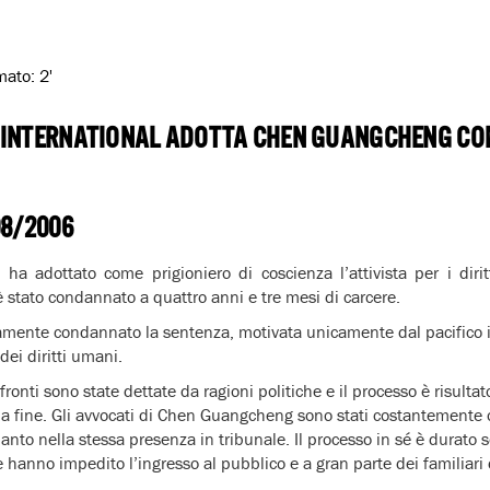
imato:
2'
 INTERNATIONAL ADOTTA CHEN GUANGCHENG CO
08/2006
 ha adottato come prigioniero di coscienza l’attivista per i dir
 stato condannato a quattro anni e tre mesi di carcere.
amente condannato la sentenza, motivata unicamente dal pacifico
ei diritti umani.
fronti sono state dettate da ragioni politiche e il processo è risul
alla fine. Gli avvocati di Chen Guangcheng sono stati costantemente o
anto nella stessa presenza in tribunale. Il processo in sé è durato s
e hanno impedito l’ingresso al pubblico e a gran parte dei familiari 