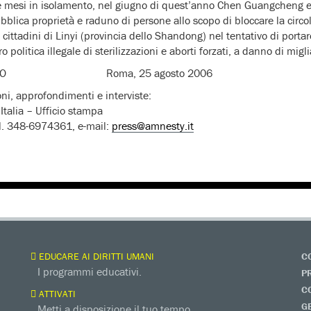
re mesi in isolamento, nel giugno di quest’anno Chen Guangcheng e
lica proprietà e raduno di persone allo scopo di bloccare la circo
i cittadini di Linyi (provincia dello Shandong) nel tentativo di portar
oro politica illegale di sterilizzazioni e aborti forzati, a danno di mig
NICATO Roma, 25 agosto 2006
oni, approfondimenti e interviste:
Italia – Ufficio stampa
l. 348-6974361, e-mail:
press@amnesty.it
EDUCARE AI DIRITTI UMANI
C
I programmi educativi.
P
C
ATTIVATI
G
Metti a disposizione il tuo tempo.