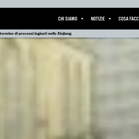
CHI SIAMO
NOTIZIE
COSA FAC
termine di processi ingiusti nello Xinjiang