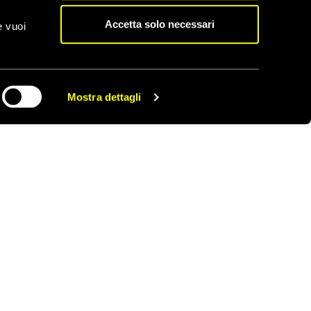
 un giorno e le
Accetta solo necessari
e vuoi
sordini siano il vero
aveva affermato a luglio
Mostra dettagli
tà giudiziarie di
CONDIVIDI
 casi relativi agli
 relativa ai processi.
ordini, dovrebbero aver
 di esecuzioni. Il
nternazionali, con
ttrice del Programma