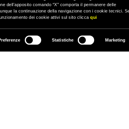
nati a lunghi periodi di detenzione. I processi sono durati meno di
one dell'apposito comando “X” comporta il permanere delle
nfermate dall’Alta corte del popolo dello Xinjiang.
dunque la continuazione della navigazione con i cookie tecnici. S
unzionamento dei cookie attivi sul sito clicca
qui
itiene che le dichiarazioni rese da funzionari cinesi in seguito ai di
one di processi equi. Il segretario del Partito comunista di Urumqi 
i saranno condannati a morte’.
Preferenze
Statistiche
Marketing
negato un rappresentante legale liberamente scelto, mentre le autori
ISCRIVITI
oni sugli avvocati per i diritti umani affinché non si occupassero dei
è fortemente preoccupata per la mancanza di apertura e trasparenza
notizie sui processi e non sono presenti osservatori.
numero di arresti riportato dalle autorità cinesi in relazione ai dis
na di processi, che potrebbero concludersi con un numero maggiori
sicurare che i processi siano condotti in linea con gli standard i
correre alla pena di morte
‘ – ha dichiarato Roseann Rife, vicedire
sty International.