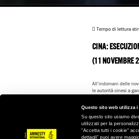
Tempo di lettura st
CINA: ESECUZIO
(11 NOVEMBRE 2
All’indomani delle nov
le autorità cinesi a ga
nella Regione autonom
capitale.
Questo sito web utilizza i
Secondo il quotidiano 
Su questo sito usiamo divers
altre 20 persone per re
utilizzati per la personaliz
I nove uomini messi a 
"Accetta tutti i cookie" acc
persone condannate a o
dettagli" puoi avere maggio