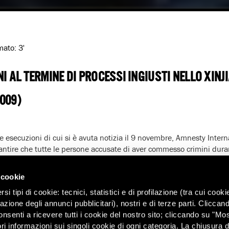
imato:
3'
NI AL TERMINE DI PROCESSI INGIUSTI NELLO XINJ
009)
e esecuzioni di cui si è avuta notizia il 9 novembre, Amnesty Interna
rantire che tutte le persone accusate di aver commesso crimini durant
a uigura dello Xinjiang ricevano un processo equo e non siano co
 cookie
China Daily le autorità hanno annunciato l’avvio di un’azione giudiz
i tipi di cookie: tecnici, statistici e di profilazione (tra cui cooki
ati che vanno dall’uccisione all’incendio, alla rapina e collegati ai d
zazione degli annunci pubblicitari), nostri e di terze parti. Cliccan
morte, otto uiguri e un cinese di etnia han, facevano parte di un 
onsenti a ricevere tutti i cookie del nostro sito; cliccando su "Mo
ttobre. Per tre è stata prevista la sospensione della sentenza capit
ri informazioni sui singoli cookie di ogni categoria. La chiusura d