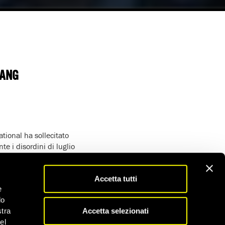
IANG
tional ha sollecitato
e i disordini di luglio
ndannate alla pena
Accetta tutti
iaria nei confronti di
e
isordini di luglio.
do
Accetta selezionati
gruppo più ampio di 21
stra
ale, mentre i restanti
el