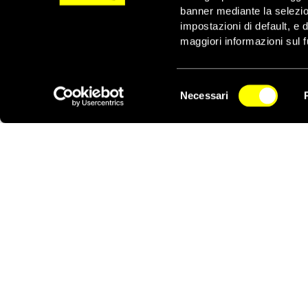
nove sono stati condan
banner mediante la selezi
sentenze sono state co
impostazioni di default, e 
maggiori informazioni sul f
Amnesty International r
ostacolo alla celebrazi
che ‘i brutali criminal
Selezione
Necessari
Agli imputati è stato 
del
NEWSLETTER
Pechino facevano pressi
consenso
scontri nello Xinjiang.
Amnesty International 
Non vengono trasmesse 
‘
Considerato l’elevato 
luogo almeno una deci
governo cinese deve as
trasparenza e senza ri
Asia e Pacifico di Amne