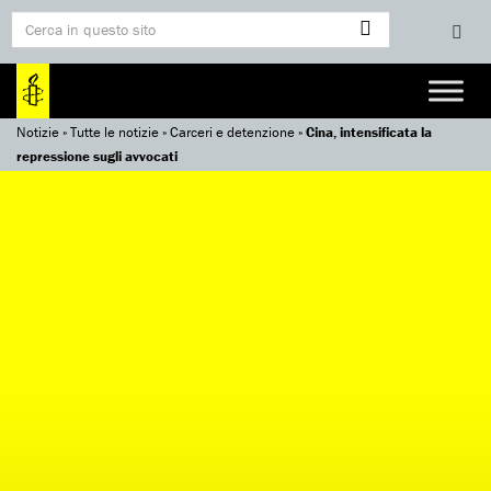
Notizie
»
Tutte le notizie
»
Carceri e detenzione
»
Cina, intensificata la
repressione sugli avvocati