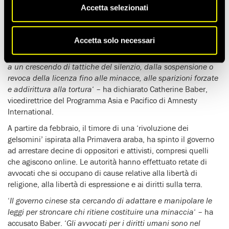
misure per mettere sotto controllo la professione legale e
Accetta selezionati
ridurre al silenzio gli avvocati che si occupano di diritti umani.
Questi provvedimenti repressivi, in atto da due anni, si sono
intensificati negli ultimi mesi.
Accetta solo necessari
‘
Gli avvocati che si occupano di diritti umani sono sottoposti
a un crescendo di tattiche del silenzio, dalla sospensione o
revoca della licenza fino alle minacce, alle sparizioni forzate
e addirittura alla tortura
‘ – ha dichiarato Catherine Baber,
vicedirettrice del Programma Asia e Pacifico di Amnesty
International.
A partire da febbraio, il timore di una ‘rivoluzione dei
gelsomini’ ispirata alla Primavera araba, ha spinto il governo
ad arrestare decine di oppositori e attivisti, compresi quelli
che agiscono online. Le autorità hanno effettuato retate di
avvocati che si occupano di cause relative alla libertà di
religione, alla libertà di espressione e ai diritti sulla terra.
‘
Il governo cinese sta cercando di adattare e manipolare le
leggi per stroncare chi ritiene costituire una minaccia
‘ – ha
accusato Baber. ‘
Gli avvocati per i diritti umani sono nel