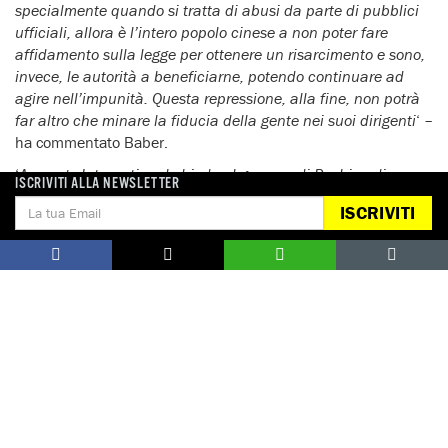
specialmente quando si tratta di abusi da parte di pubblici
ufficiali, allora è l’intero popolo cinese a non poter fare
affidamento sulla legge per ottenere un risarcimento e sono,
invece, le autorità a beneficiarne, potendo continuare ad
agire nell’impunità. Questa repressione, alla fine, non potrà
far altro che minare la fiducia della gente nei suoi dirigenti
‘ –
ha commentato Baber.
‘
Amnesty International chiede al governo di Pechino di
ISCRIVITI ALLA NEWSLETTER
ripristinare le licenze degli avvocati sospesi o revocati per
ISCRIVITI
essersi occupati di cause relative ai diritti umani e di affidare
il governo della professione legale a organismi effettivamente
indipendenti, come richiesto dagli standard internazionali e
da molte persone in Cina. Gli avvocati devono essere protetti:
solo in questo modo potranno esercitare in pieno il loro ruolo
nella difesa dei diritti umani e nella creazione di una
nazione vivace ed equa
‘ – ha concluso Baber.
FINE DEL
COMUNICATO
Roma, 30 giugno 2011