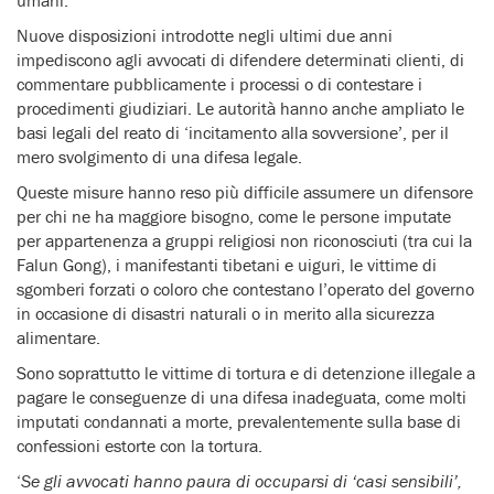
umani.
Nuove disposizioni introdotte negli ultimi due anni
impediscono agli avvocati di difendere determinati clienti, di
commentare pubblicamente i processi o di contestare i
procedimenti giudiziari. Le autorità hanno anche ampliato le
basi legali del reato di ‘incitamento alla sovversione’, per il
mero svolgimento di una difesa legale.
Queste misure hanno reso più difficile assumere un difensore
per chi ne ha maggiore bisogno, come le persone imputate
per appartenenza a gruppi religiosi non riconosciuti (tra cui la
Falun Gong), i manifestanti tibetani e uiguri, le vittime di
sgomberi forzati o coloro che contestano l’operato del governo
in occasione di disastri naturali o in merito alla sicurezza
alimentare.
Sono soprattutto le vittime di tortura e di detenzione illegale a
pagare le conseguenze di una difesa inadeguata, come molti
imputati condannati a morte, prevalentemente sulla base di
confessioni estorte con la tortura.
‘
Se gli avvocati hanno paura di occuparsi di ‘casi sensibili’,