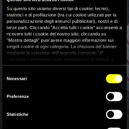
Su questo sito usiamo diversi tipi di cookie: tecnici,
statistici e di profilazione (tra cui cookie utilizzati per la
personalizzazione degli annunci pubblicitari), nostri e di
terze parti. Cliccando "Accetta tutti i cookie" acconsenti a
ricevere tutti i cookie del nostro sito; cliccando su
"Mostra dettagli" puoi avere maggiori informazioni sui
singoli cookie di ogni categoria. La chiusura del banner
mediante la selezione dell'apposito comando “X”
comporta il permanere delle impostazioni di default, e
dunque la continuazione della navigazione con i cookie
tecnici. Se vuoi maggiori informazioni sul funzionamento
Selezione
dei cookie attivi sul sito clicca
qui
Necessari
del
consenso
Preferenze
Cina, la riforma della politica
del figlio unico non basta
Statistiche