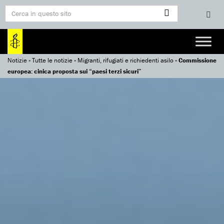
Notizie
»
Tutte le notizie
»
Migranti, rifugiati e richiedenti asilo
»
Commissione
europea: cinica proposta sui “paesi terzi sicuri”