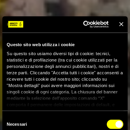
Questo sito web utilizza i cookie
Su questo sito usiamo diversi tipi di cookie: tecnici,
statistici e di profilazione (tra cui cookie utilizzati per la
personalizzazione degli annunci pubblicitari), nostri e di
terze parti. Cliccando "Accetta tutti i cookie" acconsenti a
ricevere tutti i cookie del nostro sito; cliccando su
"Mostra dettagli" puoi avere maggiori informazioni sui
singoli cookie di ogni categoria. La chiusura del banner
mediante la selezione dell'apposito comando “X”
comporta il permanere delle impostazioni di default, e
dunque la continuazione della navigazione con i cookie
tecnici. Se vuoi maggiori informazioni sul funzionamento
Selezione
dei cookie attivi sul sito clicca
qui
Necessari
del