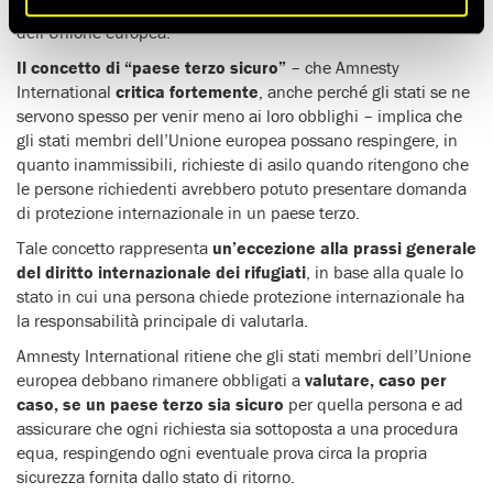
possibilità di presentare appello all’interno del territorio
dell’Unione europea.
Il concetto di “paese terzo sicuro”
– che Amnesty
International
critica fortemente
, anche perché gli stati se ne
servono spesso per venir meno ai loro obblighi – implica che
gli stati membri dell’Unione europea possano respingere, in
quanto inammissibili, richieste di asilo quando ritengono che
le persone richiedenti avrebbero potuto presentare domanda
di protezione internazionale in un paese terzo.
Tale concetto rappresenta
un’eccezione alla prassi generale
del diritto internazionale dei rifugiati
, in base alla quale lo
stato in cui una persona chiede protezione internazionale ha
la responsabilità principale di valutarla.
Amnesty International ritiene che gli stati membri dell’Unione
europea debbano rimanere obbligati a
valutare, caso per
caso, se un paese terzo sia sicuro
per quella persona e ad
assicurare che ogni richiesta sia sottoposta a una procedura
equa, respingendo ogni eventuale prova circa la propria
sicurezza fornita dallo stato di ritorno.