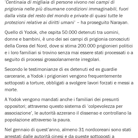
‘
Centinaia di migliaia di persone vivono nei campi di
prigionia nelle più disumane condizioni immaginabili, fuori
dalla vista del resto del mondo e private di quasi tutte le
protezioni relative ai diritti umani
‘ – ha proseguito Narayan.
Quello di Yodok, che ospita 50.000 detenuti tra uomini,
donne e bambini, è uno dei sei campi di prigionia conosciuti
della Corea del Nord, dove si stima 200.000 prigionieri politici
e i loro familiari si trovino senza mai essere stati processati o a
seguito di processi grossolanamente irregolari.
Secondo le testimonianze di ex detenuti ed ex guardie
carcerarie, a Yodok i prigionieri vengono frequentemente
sottoposti a torture, obbligati a svolgere lavori forzati e messi a
morte.
A Yodok vengono mandati anche i familiari dei presunti
oppositori; attraverso questo sistema di ‘colpevolezza per
associazione’, le autorità azzerano il dissenso e controllano la
popolazione attraverso la paura.
Nel gennaio di quest’anno, almeno 31 nordcoreani sono stati
arrestati dalle autorità cinesi e da queste sottoposti a