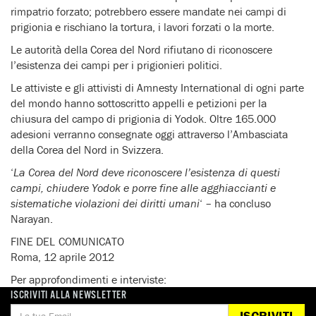
rimpatrio forzato; potrebbero essere mandate nei campi di
prigionia e rischiano la tortura, i lavori forzati o la morte.
Le autorità della Corea del Nord rifiutano di riconoscere
l’esistenza dei campi per i prigionieri politici.
Le attiviste e gli attivisti di Amnesty International di ogni parte
del mondo hanno sottoscritto appelli e petizioni per la
chiusura del campo di prigionia di Yodok. Oltre 165.000
adesioni verranno consegnate oggi attraverso l’Ambasciata
della Corea del Nord in Svizzera.
‘
La Corea del Nord deve riconoscere l’esistenza di questi
campi, chiudere Yodok e porre fine alle agghiaccianti e
sistematiche violazioni dei diritti umani
‘ – ha concluso
Narayan.
FINE DEL COMUNICATO
Roma, 12 aprile 2012
Per approfondimenti e interviste:
Amnesty International Italia – Ufficio stampa
ISCRIVITI ALLA NEWSLETTER
Tel. 06 4490224 – cell. 348-6974361, e-mail:
ISCRIVITI