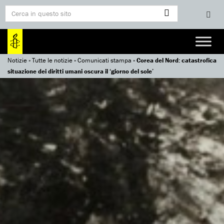
Notizie
»
Tutte le notizie
»
Comunicati stampa
»
Corea del Nord: catastrofica
situazione dei diritti umani oscura il ‘giorno del sole’