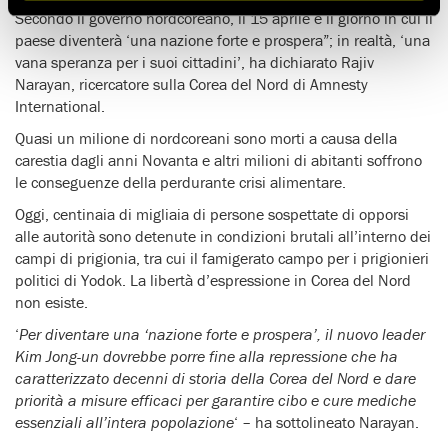
Secondo il governo nordcoreano, il 15 aprile è il giorno in cui il
paese diventerà ‘una nazione forte e prospera”; in realtà, ‘una
vana speranza per i suoi cittadini’, ha dichiarato Rajiv
Narayan, ricercatore sulla Corea del Nord di Amnesty
International.
Quasi un milione di nordcoreani sono morti a causa della
carestia dagli anni Novanta e altri milioni di abitanti soffrono
le conseguenze della perdurante crisi alimentare.
Oggi, centinaia di migliaia di persone sospettate di opporsi
alle autorità sono detenute in condizioni brutali all’interno dei
campi di prigionia, tra cui il famigerato campo per i prigionieri
politici di Yodok. La libertà d’espressione in Corea del Nord
non esiste.
‘
Per diventare una ‘nazione forte e prospera’, il nuovo leader
Kim Jong-un dovrebbe porre fine alla repressione che ha
caratterizzato decenni di storia della Corea del Nord e dare
priorità a misure efficaci per garantire cibo e cure mediche
essenziali all’intera popolazione
‘ – ha sottolineato Narayan.