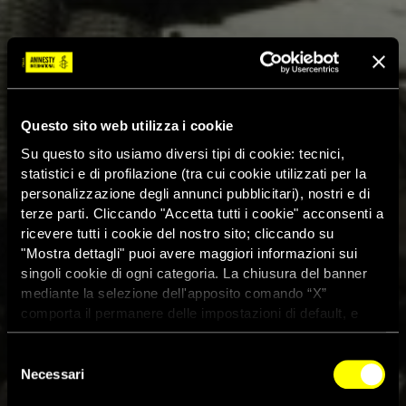
Questo sito web utilizza i cookie
Su questo sito usiamo diversi tipi di cookie: tecnici,
statistici e di profilazione (tra cui cookie utilizzati per la
personalizzazione degli annunci pubblicitari), nostri e di
terze parti. Cliccando "Accetta tutti i cookie" acconsenti a
ricevere tutti i cookie del nostro sito; cliccando su
"Mostra dettagli" puoi avere maggiori informazioni sui
singoli cookie di ogni categoria. La chiusura del banner
mediante la selezione dell'apposito comando “X”
comporta il permanere delle impostazioni di default, e
dunque la continuazione della navigazione con i cookie
tecnici. Se vuoi maggiori informazioni sul funzionamento
Selezione
dei cookie attivi sul sito clicca
qui
Necessari
del
consenso