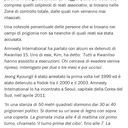
compresi quelli colpevoli di reati associativi, si trovano nelle
Zone di controllo totale, dalle quali non verranno mai
rilasciati.
Una notevole percentuale delle persone che si trovano nei
campi di prigionia non sa neanche di quali reati sia stata
accusata.
Amnesty International ha parlato con alcuni ex detenuti di
Kwanliso 15. Uno di essi, Kim, ha detto: ‘
Tutti a Kwanliso
hanno assistito a esecuzioni. Chi cercava di evadere veniva
ripreso, interrogato per due o tre mesi e poi ucciso
‘.
Jeong Kyoungil è stato arrestato la prima volta nel 1999 ed è
stato detenuto a Yodok tra il 2000 e il 2003. Amnesty
International lo ha incontrato a Seoul, capitale della Corea del
Sud, nell’aprile 2011:
‘In una stanza di 50 metri quadrati dormono dai 30 ai 40
prigionieri politici. Si dorme su un’asse di legno con sopra
una coperta. La giornata inizia alle 4 di mattina col primo
turno, chiamato ‘il turno prima del cibo’, fino alle 7. La