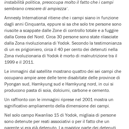
instabilità politica, preoccupa molto il fatto che i campi
sembrano crescere di ampiezza
‘.
Amnesty International ritiene che i campi siano in funzione
dagli anni Cinquanta, eppure si sa che solo tre persone sono
riuscite a scappate dalle Zone di controllo totale e a fuggire
dalla Corea del Nord. Circa 30 persone sono state rilasciate
dalla Zona rivoluzionaria di Yodok. Secondo la testimonianza
di un ex prigioniero, circa il 40 per cento dei detenuti nella
Zona rivoluzionaria di Yodok è morto di malnutrizione tra il
1999 e il 2011.
Le immagini dal satellite mostrano quattro dei sei campi che
occupano ampie aree delle terre disabitate delle province di
Pyongan sud, Hamkyung sud e Hamkyung nord, in cui si
producono pasta di soia, dolciumi, carbone e cemento.
Un raffronto con le immagini riprese nel 2001 mostra un
significativo ampliamento della dimensione dei campi.
Nel solo campo Kwanliso 15 di Yodok, migliaia di persone
sono detenute per reati associativi o per il fatto che un
parente vi era già detenuto. La maggior parte dei detenuti,