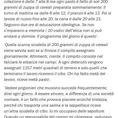
colazione è dalle 7 alle 8 ma ogni pasto è fatto di soli 200
grammi di zuppa di cereali preparata sommariamente. Il
turno di mattina va dalle 8 alle 12, il pranzo è alle 13. Poi si
lavora di nuovo fino alle 20, la cena è dalle 20 alle 21.
Seguono due ore di educazione ideologica. Se non
s’imparano a memoria i 10 codici dell’etica non si può
andare a dormire. Il programma del giorno è questo
‘.
‘
Quella scarna scodella di 200 grammi di zuppa di cereali
viene servita solo se si finisce il compito assegnato
giornalmente. Altrimenti, niente. Il compito consiste nel
falciare le erbacce nei campi. A ogni detenuto vengono
assegnati 1157 metri quadrati di terreno e solo quelli che
terminano il lavoro ricevono il cibo. Chi ha fatto metà del
lavoro, riceve metà pasto
‘.
‘
Vedere prigionieri che muoiono succede frequentemente,
direi ogni giorno. A essere sincero, a differenza di una società
normale, è un fatto che provoca piacere anziché tristezza,
perché chi trasporta una salma e la seppellisce riceve
un’altra scodella di cibo. Io mi occupavo delle sepolture.
Quando un responsabile del campo mi chiamava, radunavo