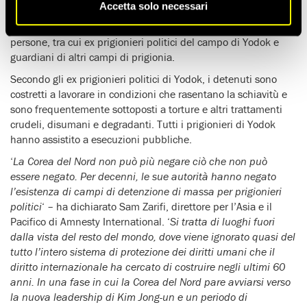
Accetta solo necessari
condizioni all’interno dei campi. Per ricostruire cosa accade al
loro interno, Amnesty International ha parlato con diverse
persone, tra cui ex prigionieri politici del campo di Yodok e
guardiani di altri campi di prigionia.
Secondo gli ex prigionieri politici di Yodok, i detenuti sono
costretti a lavorare in condizioni che rasentano la schiavitù e
sono frequentemente sottoposti a torture e altri trattamenti
crudeli, disumani e degradanti. Tutti i prigionieri di Yodok
hanno assistito a esecuzioni pubbliche.
‘
La Corea del Nord non può più negare ciò che non può
essere negato. Per decenni, le sue autorità hanno negato
l’esistenza di campi di detenzione di massa per prigionieri
politici
‘ – ha dichiarato Sam Zarifi, direttore per l’Asia e il
Pacifico di Amnesty International. ‘
Si tratta di luoghi fuori
dalla vista del resto del mondo, dove viene ignorato quasi del
tutto l’intero sistema di protezione dei diritti umani che il
diritto internazionale ha cercato di costruire negli ultimi 60
anni. In una fase in cui la Corea del Nord pare avviarsi verso
la nuova leadership di Kim Jong-un e un periodo di