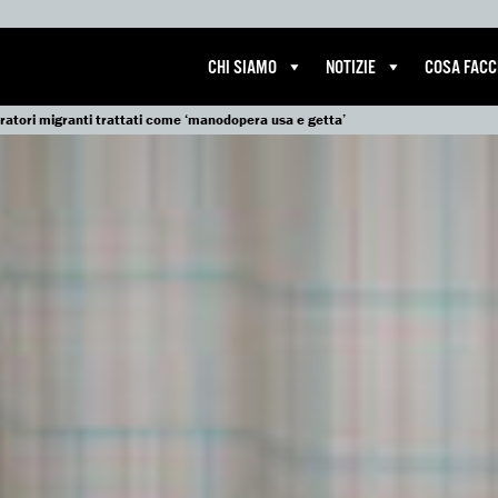
CHI SIAMO
NOTIZIE
COSA FAC
oratori migranti trattati come ‘manodopera usa e getta’