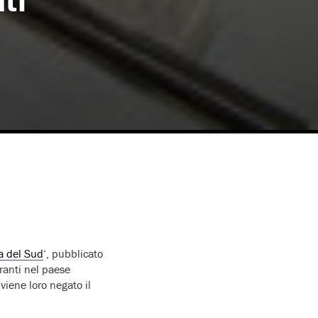
ti
ea del Sud
‘, pubblicato
ranti nel paese
viene loro negato il
.