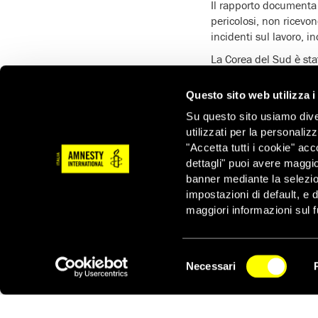
Il rapporto documenta 
pericolosi, non ricevo
incidenti sul lavoro, in
La Corea del Sud è stat
garantire loro lo stess
Tuttavia, cinque anni d
Questo sito web utilizza i
dei lavoratori migranti
Su questo sito usiamo divers
particolare le donne.
utilizzati per la personaliz
Diverse donne, assunte
"Accetta tutti i cookie" acc
sfruttamento sessuale,
dettagli" puoi avere maggio
non possono lasciare il
banner mediante la selezi
impostazioni di default, e 
Molti migranti intervis
maggiori informazioni sul f
nei turni notturni, senz
Amnesty International
assicurare che i lavor
Selezione
Necessari
attraverso ispezioni r
del
NEWSLETTER
equità del salario e sul
consenso
proteggere e promuove
sfruttamento a tale sc