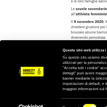
e le loro famiglie san
Le
scuole secondarie
all’
attivista femmini
Il
9 novembre 2020
, 
chiedere giustizia per
bruciare alcune barrica
divenendo pericolosa. W
stata ferita da
colpi d
penalmente responsabili
Questo sito web utilizza i
Imperterrita, Wendy ha
Su questo sito usiamo divers
chiedere
verità e gius
utilizzati per la personaliz
"Accetta tutti i cookie" acc
dettagli" puoi avere maggio
banner mediante la selezi
impostazioni di default, e 
maggiori informazioni sul f
Selezione