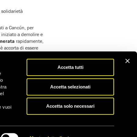
solidarietà
sti a Cancún, per
iniziato a demolire e
enerata
rapidamente,
 è accorta di essere
zia. I presunti autori
 giustizia.
Accetta tutti
festazione per
e
do
Accetta selezionati
stra
el
Accetta solo necessari
e vuoi