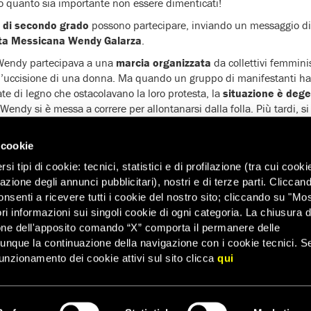
no quanto sia importante non essere dimenticati!
 di secondo grado
possono partecipare, inviando un messaggio di 
sta Messicana Wendy Galarza
.
Wendy partecipava a una
marcia organizzata
da collettivi femmini
 l’uccisione di una donna. Ma quando un gruppo di manifestanti ha 
te di legno che ostacolavano la loro protesta, la
situazione è deg
endy si è messa a correre per allontanarsi dalla folla. Più tardi, si
i arma da fuoco
. Due giorni dopo, ha sporto
denuncia
contro la poli
 degli spari contro di lei non ancora sono stati portati davanti alla
 cookie
 costituito un
collettivo
con altre donne aggredite durante la mani
i tipi di cookie: tecnici, statistici e di profilazione (tra cui cooki
tizia
.
zazione degli annunci pubblicitari), nostri e di terze parti. Cliccan
onsenti a ricevere tutti i cookie del nostro sito; cliccando su "Mo
ri informazioni sui singoli cookie di ogni categoria. La chiusura d
one dell'apposito comando “X” comporta il permanere delle
dunque la continuazione della navigazione con i cookie tecnici. S
unzionamento dei cookie attivi sul sito clicca
qui