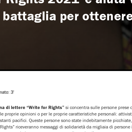
 battaglia per ottener
imato:
3'
a di lettere
“Write for Rights”
si concentra sulle persone prese di
le proprie opinioni o per le proprie caratteristiche personali: attivisti
stanti pacifici. Queste persone sono state indebitamente picchiate, 
r Rights” riceveranno messaggi di solidarietà da migliaia di persone 