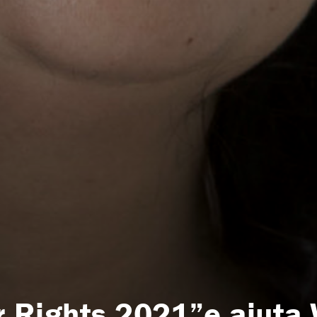
for Rights 2021”e aiut