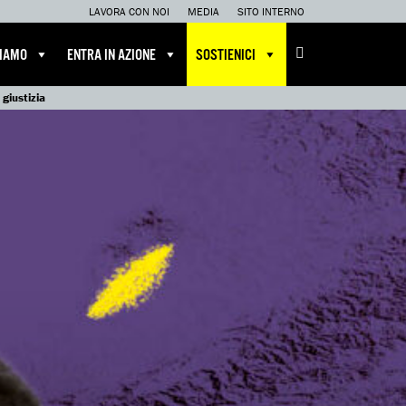
LAVORA CON NOI
MEDIA
SITO INTERNO
CIAMO
ENTRA IN AZIONE
SOSTIENICI
giustizia