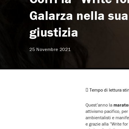
Galarza nella sua
giustizia
25 Novembre 2021
Tempo di lettura st
Quest’anno la
maraton
attivismo pacifico, per 
ambientalisti e manife
e grazie alla “Write fo