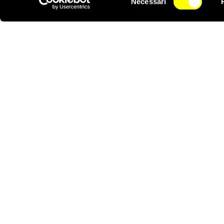
Necessari
del
NEWSLETTER
consenso
Approfondisci in class
polizia
.
Iscriviti all’
Academy di 
Aiuta Wendy a ottene
cartello disegnato sull
che le è successo e
in
messaggio
solo con i
colorando i vestiti o g