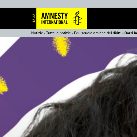
Notizie
»
Tutte le notizie
»
Edu scuole amiche dei diritti
»
Corri l