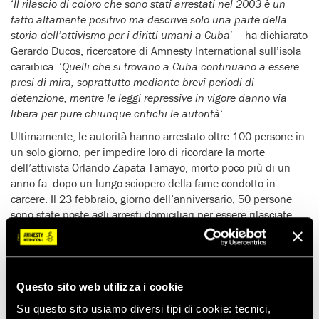
‘
Il rilascio di coloro che sono stati arrestati nel 2003 è un
fatto altamente positivo ma descrive solo una parte della
storia dell’attivismo per i diritti umani a Cuba
‘ – ha dichiarato
Gerardo Ducos, ricercatore di Amnesty International sull’isola
caraibica. ‘
Quelli che si trovano a Cuba continuano a essere
presi di mira, soprattutto mediante brevi periodi di
detenzione, mentre le leggi repressive in vigore danno via
libera per pure chiunque critichi le autorità
‘.
Ultimamente, le autorità hanno arrestato oltre 100 persone in
un solo giorno, per impedire loro di ricordare la morte
dell’attivista Orlando Zapata Tamayo, morto poco più di un
anno fa dopo un lungo sciopero della fame condotto in
carcere. Il 23 febbraio, giorno dell’anniversario, 50 persone
sono state poste agli arresti domiciliari per essere rilasciate
ore dopo.
L’attivista Néstor Rodríguez Lobaina, detenuto in attesa di
processo da oltre tre mesi, è stato riconosciuto ‘prigioniero di
coscienza’ da Amnesty International. Lobaina, presidente del
Questo sito web utilizza i cookie
Movimento dei giovani cubani per la democrazia, è stato
Su questo sito usiamo diversi tipi di cookie: tecnici,
arrestato nel dicembre 2010 per aver organizzato una