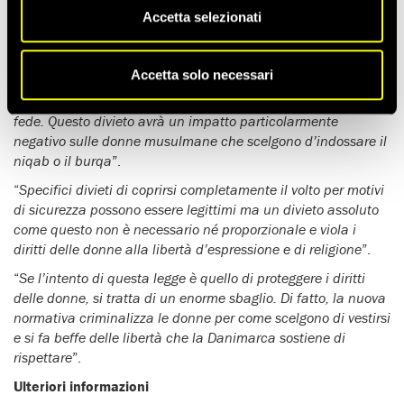
il volto in luoghi pubblici, il vicedirettore di Amnesty
Accetta selezionati
International per l’Europa
Fotis Filippou
ha rilasciato questo
commento:
Accetta solo necessari
“
Ogni donna dovrebbe essere libera di vestirsi come le piace
e di indossare abiti che esprimano la sua identità o la sua
fede. Questo divieto avrà un impatto particolarmente
negativo sulle donne musulmane che scelgono d’indossare il
niqab o il burqa
”.
“
Specifici divieti di coprirsi completamente il volto per motivi
di sicurezza possono essere legittimi ma un divieto assoluto
come questo non è necessario né proporzionale e viola i
diritti delle donne alla libertà d’espressione e di religione
”.
“
Se l’intento di questa legge è quello di proteggere i diritti
delle donne, si tratta di un enorme sbaglio. Di fatto, la nuova
normativa criminalizza le donne per come scelgono di vestirsi
e si fa beffe delle libertà che la Danimarca sostiene di
rispettare
”.
Ulteriori informazioni