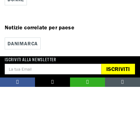
Notizie correlate per paese
DANIMARCA
ISCRIVITI ALLA NEWSLETTER
ISCRIVITI
Campagne correlate
I DIFENSORI DEI DIRITTI UMANI
DONA
Aiutaci con una donazione, ora.