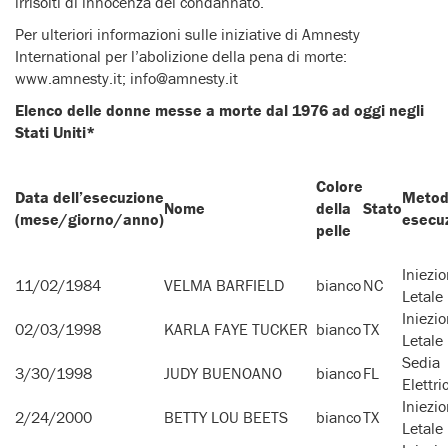
irrisolti di innocenza del condannato.
Per ulteriori informazioni sulle iniziative di Amnesty
International per l’abolizione della pena di morte:
www.amnesty.it; info@amnesty.it
Elenco delle donne messe a morte dal 1976 ad oggi negli
Stati Uniti*
Colore
Data dell’esecuzione
Metod
Nome
della
Stato
(mese/giorno/anno)
esecu
pelle
Iniezi
11/02/1984
VELMA BARFIELD
bianco
NC
Letale
Iniezi
02/03/1998
KARLA FAYE TUCKER
bianco
TX
Letale
Sedia
3/30/1998
JUDY BUENOANO
bianco
FL
Elettri
Iniezi
2/24/2000
BETTY LOU BEETS
bianco
TX
Letale