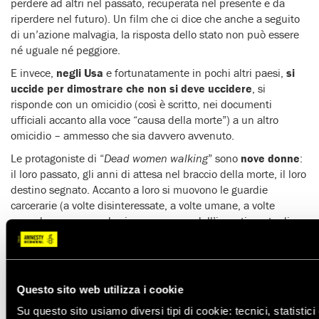
perdere ad altri nel passato, recuperata nel presente e da
riperdere nel futuro). Un film che ci dice che anche a seguito
di un’azione malvagia, la risposta dello stato non può essere
né uguale né peggiore.
E invece,
negli Usa
e fortunatamente in pochi altri paesi,
si
uccide per dimostrare che non si deve uccidere
, si
risponde con un omicidio (così è scritto, nei documenti
ufficiali accanto alla voce “causa della morte”) a un altro
omicidio – ammesso che sia davvero avvenuto.
Le protagoniste di “
Dead women walking
” sono
nove donne
:
il loro passato, gli anni di attesa nel braccio della morte, il loro
destino segnato. Accanto a loro si muovono le guardie
carcerarie (a volte disinteressate, a volte umane, a volte
assurde come quando si preoccupano dell’investimento di
una mucca mentre stanno trasferendo una condannata a
morte verso il luogo dell’esecuzione), i testimoni, i
manifestanti pro e contro, i parenti, una suora consolatrice.
Questo sito web utilizza i cookie
Poche donne, o almeno “relativamente” poche donne,
vengono messe a morte negli Stati Uniti: “solo” 16, da quando
Su questo sito usiamo diversi tipi di cookie: tecnici, statistici 