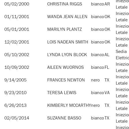
Iniezi
05/02/2000
CHRISTINA RIGGS
bianco
AR
Letale
Iniezi
01/11/2001
WANDA JEAN ALLEN
bianco
OK
Letale
Iniezi
05/01/2001
MARILYN PLANTZ
bianco
OK
Letale
Iniezi
12/02/2001
LOIS NADEAN SMITH
bianco
OK
Letale
Sedia
05/10/2002
LYNDA LYON BLOCK
bianco
AL
Elettri
Iniezi
10/09/2002
AILEEN WUORNOS
bianco
FL
Letale
Iniezi
9/14/2005
FRANCES NEWTON
nero
TX
Letale
Iniezi
9/23/2010
TERESA LEWIS
bianco
VA
Letale
Iniezi
6/26/2013
KIMBERLY MCCARTHY
nero
TX
Letale
Iniezi
02/05/2014
SUZANNE BASSO
bianco
TX
Letale
Iniezi