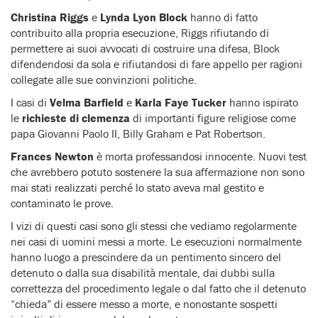
Christina Riggs
e
Lynda Lyon Block
hanno di fatto
contribuito alla propria esecuzione, Riggs rifiutando di
permettere ai suoi avvocati di costruire una difesa, Block
difendendosi da sola e rifiutandosi di fare appello per ragioni
collegate alle sue convinzioni politiche.
I casi di
Velma Barfield
e
Karla Faye Tucker
hanno ispirato
le
richieste di clemenza
di importanti figure religiose come
papa Giovanni Paolo II, Billy Graham e Pat Robertson.
Frances Newton
è morta professandosi innocente. Nuovi test
che avrebbero potuto sostenere la sua affermazione non sono
mai stati realizzati perché lo stato aveva mal gestito e
contaminato le prove.
I vizi di questi casi sono gli stessi che vediamo regolarmente
nei casi di uomini messi a morte. Le esecuzioni normalmente
hanno luogo a prescindere da un pentimento sincero del
detenuto o dalla sua disabilità mentale, dai dubbi sulla
correttezza del procedimento legale o dal fatto che il detenuto
“chieda” di essere messo a morte, e nonostante sospetti