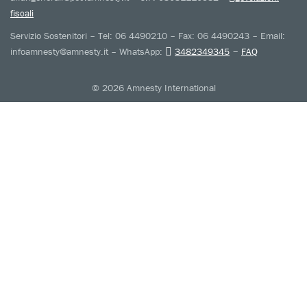
fiscali
Servizio Sostenitori – Tel: 06 4490210 – Fax: 06 4490243 – Email:
–
infoamnesty@amnesty.it – WhatsApp:
3482349345
FAQ
© 2026 Amnesty International