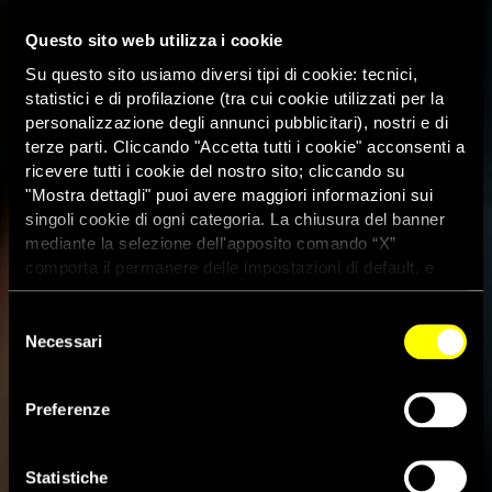
Questo sito web utilizza i cookie
Su questo sito usiamo diversi tipi di cookie: tecnici,
statistici e di profilazione (tra cui cookie utilizzati per la
personalizzazione degli annunci pubblicitari), nostri e di
terze parti. Cliccando "Accetta tutti i cookie" acconsenti a
ricevere tutti i cookie del nostro sito; cliccando su
"Mostra dettagli" puoi avere maggiori informazioni sui
singoli cookie di ogni categoria. La chiusura del banner
mediante la selezione dell'apposito comando “X”
comporta il permanere delle impostazioni di default, e
dunque la continuazione della navigazione con i cookie
tecnici. Se vuoi maggiori informazioni sul funzionamento
Selezione
dei cookie attivi sul sito clicca
qui
Necessari
del
consenso
Preferenze
Australia, decine di richiedenti
asilo tornano in libertà
Statistiche