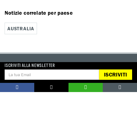
Notizie correlate per paese
AUSTRALIA
ISCRIVITI ALLA NEWSLETTER
DONA
ISCRIVITI
Aiutaci con una donazione, ora.
FIRMA
Difendi i diritti umani, in prima persona.
EDUCARE AI DIRITTI UMANI
I programmi educativi.
ATTIVATI
Metti a disposizione il tuo tempo.
CONTATTACI
AREA STAMPA