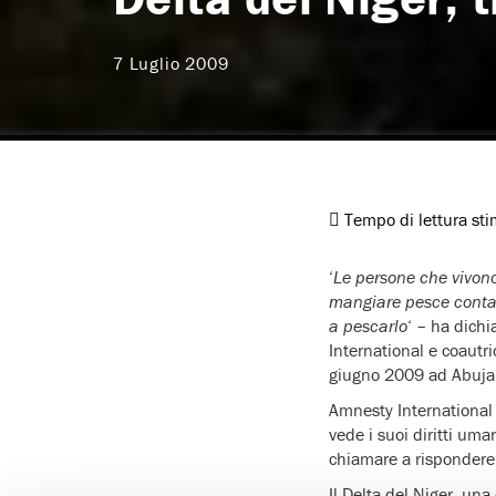
7 Luglio 2009
Tempo di lettura st
‘
Le persone che vivono
mangiare pesce contam
a pescarlo
‘ – ha dich
International e coautri
giugno 2009 ad Abuja, 
Amnesty International 
vede i suoi diritti uma
chiamare a rispondere 
Il Delta del Niger, un