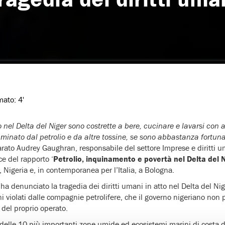
imato:
4'
 nel Delta del Niger sono costrette a bere, cucinare e lavarsi con
inato dal petrolio e da altre tossine, se sono abbastanza fortuna
iarato Audrey Gaughran, responsabile del settore Imprese e diritti 
ce del rapporto ‘
Petrolio, inquinamento e povertà nel Delta del 
Nigeria e, in contemporanea per l’Italia, a Bologna.
ha denunciato la tragedia dei diritti umani in atto nel Delta del Nig
ni violati dalle compagnie petrolifere, che il governo nigeriano non
del proprio operato.
a delle 10 più importanti zone umide ed ecosistemi marini di costa