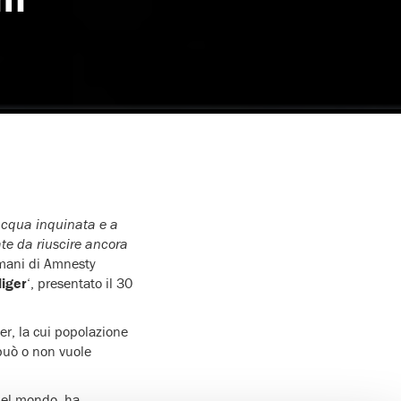
 acqua inquinata e a
te da riuscire ancora
umani di Amnesty
Niger
‘, presentato il 30
er, la cui popolazione
 può o non vuole
 del mondo, ha