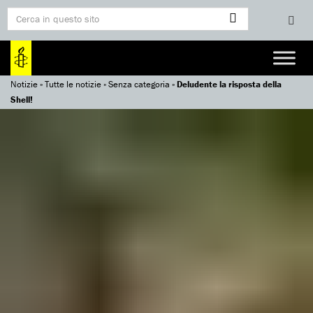
Notizie
»
Tutte le notizie
»
Senza categoria
»
Deludente la risposta della
Shell!