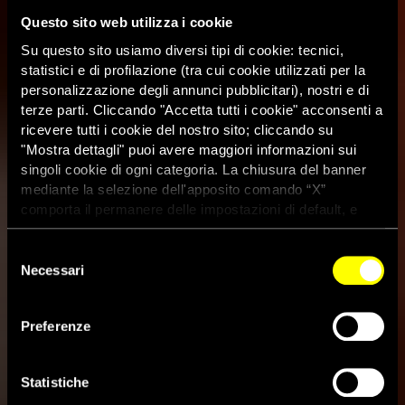
Questo sito web utilizza i cookie
Su questo sito usiamo diversi tipi di cookie: tecnici,
statistici e di profilazione (tra cui cookie utilizzati per la
personalizzazione degli annunci pubblicitari), nostri e di
terze parti. Cliccando "Accetta tutti i cookie" acconsenti a
ricevere tutti i cookie del nostro sito; cliccando su
"Mostra dettagli" puoi avere maggiori informazioni sui
singoli cookie di ogni categoria. La chiusura del banner
mediante la selezione dell'apposito comando “X”
comporta il permanere delle impostazioni di default, e
dunque la continuazione della navigazione con i cookie
tecnici. Se vuoi maggiori informazioni sul funzionamento
Selezione
dei cookie attivi sul sito clicca
qui
Necessari
del
consenso
Preferenze
Deludente la risposta della
Shell!
Statistiche