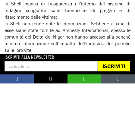
la Shell manca di trasparenza all’interno del sistema di
indagini congiunte sulle fuoriuscite di greggio e di
risarcimento delle vittime;
la Shell non rende note le informazioni. Sebbene alcune di
esse siano state fornite ad Amnesty International, spesso le
comunità del Delta del Niger non hanno accesso alla benché
minima informazione sull’impatto dell’industria del petrolio
sulle loro vite;
la Shell non coinvolge in modo opportuno le comunità e
ISCRIVITI ALLA NEWSLETTER
questo alimenta il conflitto.
ISCRIVITI
La Shell è al corrente di molte di queste cose. Il rapporto di
Amnesty International rivolge una serie di raccomandazioni
sia al governo nigeriano sia alle compagnie petrolifere, per
affrontare questi problemi. La Shell deve fare pulizia (in tutti i
sensi) nelle sue operazioni nel Delta del Niger.
Amnesty International non addossa solo alla Shell le
responsabilità per l’inquinamento e i danni all’ambiente del
Delta del Niger e per l’impatto umano di tutto questo. Da un
lato, l’azione del governo è fallimentare da decenni. Dall’altro,