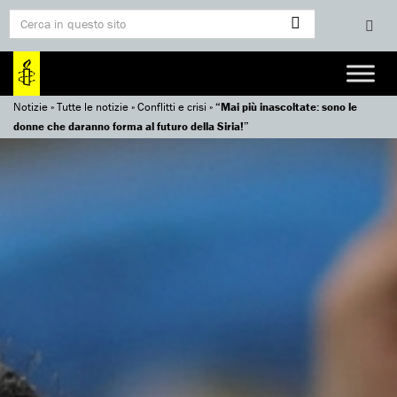
Notizie
»
Tutte le notizie
»
Conflitti e crisi
»
“Mai più inascoltate: sono le
donne che daranno forma al futuro della Siria!”