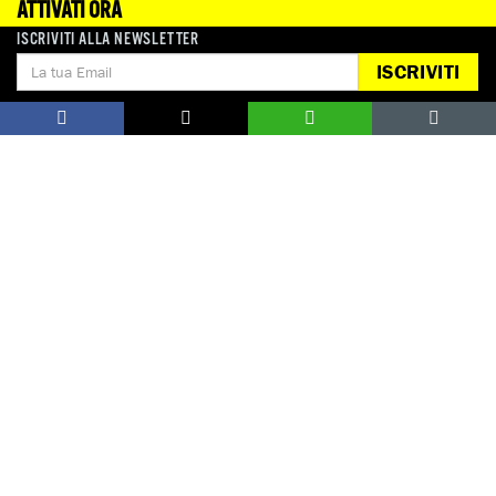
ATTIVATI ORA
ISCRIVITI ALLA NEWSLETTER
ISCRIVITI
SIRIA: STOP AL BOMBARDAMENTO DI CIVILI 
NELLA GHOUTA ORIENTALE!
Appello chiuso
Guarda tutte