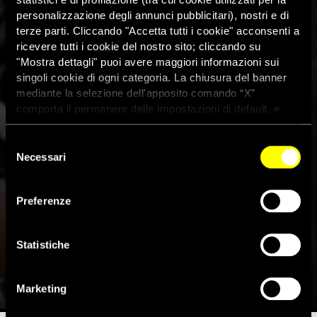
personalizzazione degli annunci pubblicitari), nostri e di
terze parti. Cliccando "Accetta tutti i cookie" acconsenti a
ricevere tutti i cookie del nostro sito; cliccando su
"Mostra dettagli" puoi avere maggiori informazioni sui
singoli cookie di ogni categoria. La chiusura del banner
mediante la selezione dell'apposito comando “X”
comporta il permanere delle impostazioni di default, e
dunque la continuazione della navigazione con i cookie
tecnici. Se vuoi maggiori informazioni sul funzionamento
Selezione
dei cookie attivi sul sito clicca
qui
Necessari
del
consenso
“Mai più inascoltate: sono le
Preferenze
donne che daranno forma al
futuro della Siria!”
Statistiche
8 Marzo 2019
Marketing