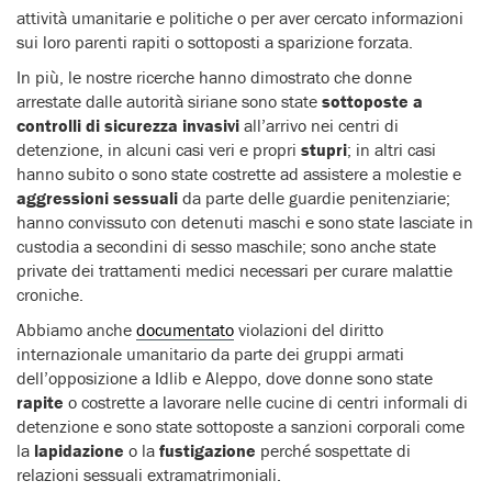
attività umanitarie e politiche o per aver cercato informazioni
sui loro parenti rapiti o sottoposti a sparizione forzata.
In più, le nostre ricerche hanno dimostrato che donne
arrestate dalle autorità siriane sono state
sottoposte a
controlli di sicurezza invasivi
all’arrivo nei centri di
detenzione, in alcuni casi veri e propri
stupri
; in altri casi
hanno subito o sono state costrette ad assistere a molestie e
aggressioni sessuali
da parte delle guardie penitenziarie;
hanno convissuto con detenuti maschi e sono state lasciate in
custodia a secondini di sesso maschile; sono anche state
private dei trattamenti medici necessari per curare malattie
croniche.
Abbiamo anche
documentato
violazioni del diritto
internazionale umanitario da parte dei gruppi armati
dell’opposizione a Idlib e Aleppo, dove donne sono state
rapite
o costrette a lavorare nelle cucine di centri informali di
detenzione e sono state sottoposte a sanzioni corporali come
la
lapidazione
o la
fustigazione
perché sospettate di
relazioni sessuali extramatrimoniali.