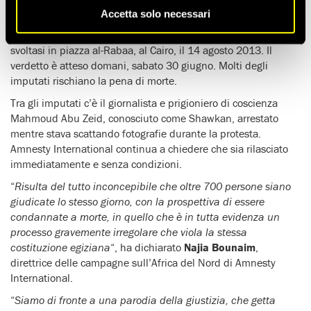
Amnesty International ha definito una “grottesca parodia della
Accetta solo necessari
giustizia” il processo di massa nei confronti di 739 persone
imputate di vari reati in relazione a una manifestazione
svoltasi in piazza al-Rabaa, al Cairo, il 14 agosto 2013. Il
verdetto è atteso domani, sabato 30 giugno. Molti degli
imputati rischiano la pena di morte.
Tra gli imputati c’è il giornalista e prigioniero di coscienza
Mahmoud Abu Zeid, conosciuto come Shawkan, arrestato
mentre stava scattando fotografie durante la protesta.
Amnesty International continua a chiedere che sia rilasciato
immediatamente e senza condizioni.
“
Risulta del tutto inconcepibile che oltre 700 persone siano
giudicate lo stesso giorno, con la prospettiva di essere
condannate a morte, in quello che è in tutta evidenza un
processo gravemente irregolare che viola la stessa
costituzione egiziana
“, ha dichiarato
Najia Bounaim
,
direttrice delle campagne sull’Africa del Nord di Amnesty
International.
“
Siamo di fronte a una parodia della giustizia, che getta