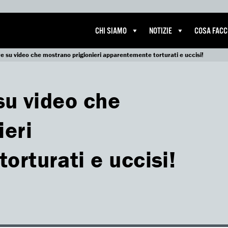
CHI SIAMO
NOTIZIE
COSA FAC
re su video che mostrano prigionieri apparentemente torturati e uccisi!
su video che
ieri
rturati e uccisi!