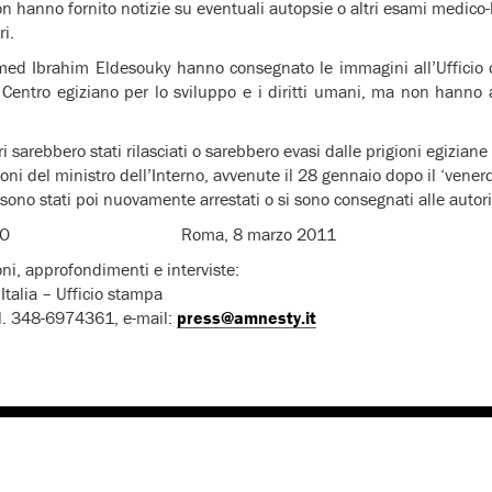
n hanno fornito notizie su eventuali autopsie o altri esami medico-l
ri.
d Ibrahim Eldesouky hanno consegnato le immagini all’Ufficio d
al Centro egiziano per lo sviluppo e i diritti umani, ma non hanno
i sarebbero stati rilasciati o sarebbero evasi dalle prigioni egiziane
oni del ministro dell’Interno, avvenute il 28 gennaio dopo il ‘venerdì
 sono stati poi nuovamente arrestati o si sono consegnati alle autori
UNICATO Roma, 8 marzo 2011
oni, approfondimenti e interviste:
Italia – Ufficio stampa
l. 348-6974361, e-mail:
press@amnesty.it