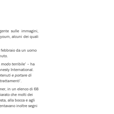
gente sulle immagini,
Fayoum, alcuni dei quali
’8 febbraio da un uomo
nuto.
n modo t
erribile’ – ha
nesty International.
enuti e portare di
ltrattamenti
‘.
mer, in un elenco di 68
iarato che molti dei
sta, alla bocca e agli
sentavano inoltre segni