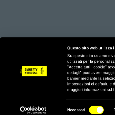
amnesty.org
Together with
Questo sito web utilizza i
Su questo sito usiamo divers
utilizzati per la personaliz
Amnesty International – Sezione Italiana OdV – Via Ludov
"Accetta tutti i cookie" acc
3/3/2023
dettagli" puoi avere maggio
Tel: 06 44901 – Fax: 06 4490222 – Email: info@amnesty.
banner mediante la selezi
impostazioni di default, e 
Servizio Sostenitori – Tel: 06 4490210 – Fax: 06 44902
maggiori informazioni sul f
Selezione
Necessari
del
NEWSLETTER