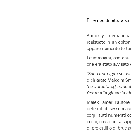
Tempo di lettura st
Amnesty Internationa
registrate in un obitor
apparentemente tortura
Le immagini, contenute
che era stato avvisato 
‘
Sono immagini sciocc
dichiarato Malcolm Sma
‘
Le autorità egiziane 
fronte alla giustizia c
Malek Tamer, l’autore 
detenuti di sesso masch
corpi, tutti numerati c
occhi, cosa che fa supp
di proiettili o di bruci