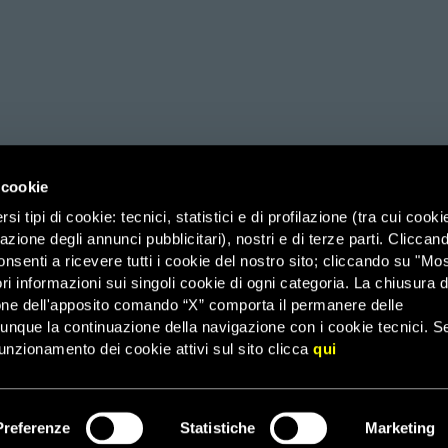
 cookie
i tipi di cookie: tecnici, statistici e di profilazione (tra cui cooki
zazione degli annunci pubblicitari), nostri e di terze parti. Cliccan
ico di Savoia 2b (Spazio 3M) – 00185 Roma, Organizzazione di Volontariato
onsenti a ricevere tutti i cookie del nostro sito; cliccando su "Mo
ri informazioni sui singoli cookie di ogni categoria. La chiusura d
it – PEC: affarigenerali@pec.amnesty.it – C.F. 03031110582 –
Agevolazioni 
one dell'apposito comando “X” comporta il permanere delle
dunque la continuazione della navigazione con i cookie tecnici. S
–
43 – Email: infoamnesty@amnesty.it – WhatsApp:
3482349345
FAQ
unzionamento dei cookie attivi sul sito clicca
qui
© 2026 Amnesty International
Preferenze
Statistiche
Marketing
ISCRIVITI