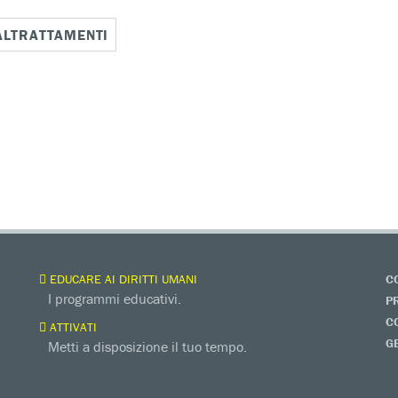
ALTRATTAMENTI
EDUCARE AI DIRITTI UMANI
C
I programmi educativi.
P
C
ATTIVATI
G
Metti a disposizione il tuo tempo.