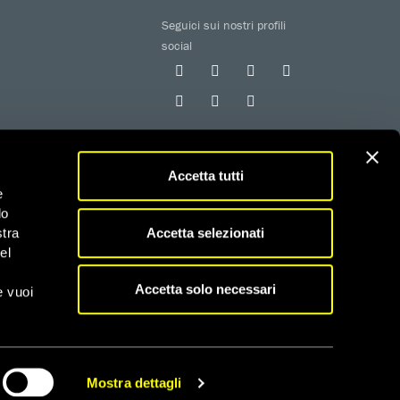
Seguici sui nostri profili
social
Accetta tutti
e
do
 iscritta al RUNTS con determinazione n. G02926 del
Accetta selezionati
stra
el
fiscali
Accetta solo necessari
e vuoi
Mostra dettagli
CONDIVIDI