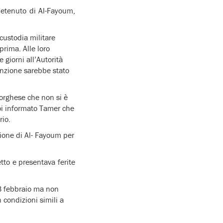
detenuto di Al-Fayoum,
 custodia militare
prima. Alle loro
 giorni all’Autorità
tenzione sarebbe stato
orghese che non si è
poi informato Tamer che
rio.
gione di Al- Fayoum per
etto e presentava ferite
 3 febbraio ma non
n condizioni simili a