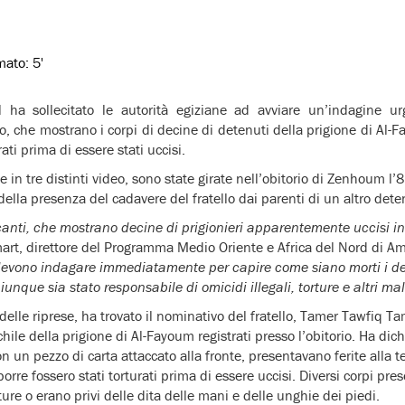
imato:
5'
l ha sollecitato le autorità egiziane ad avviare un’indagine ur
io, che mostrano i corpi di decine di detenuti della prigione di Al-
ti prima di essere stati uccisi.
 in tre distinti video, sono state girate nell’obitorio di Zenhoum l
della presenza del cadavere del fratello dai parenti di un altro dete
anti, che mostrano decine di prigionieri apparentemente uccisi i
rt, direttore del Programma Medio Oriente e Africa del Nord di Am
devono indagare immediatamente per capire come siano morti i det
hiunque sia stato responsabile di omicidi illegali, torture e altri ma
delle riprese, ha trovato il nominativo del fratello, Tamer Tawfiq Ta
ile della prigione di Al-Fayoum registrati presso l’obitorio. Ha dich
on un pezzo di carta attaccato alla fronte, presentavano ferite alla te
orre fossero stati torturati prima di essere uccisi. Diversi corpi pre
ature o erano privi delle dita delle mani e delle unghie dei piedi.