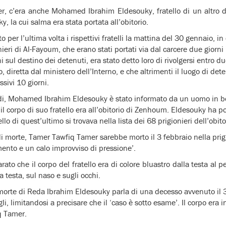
, c’era anche Mohamed Ibrahim Eldesouky, fratello di un altro 
 la cui salma era stata portata all’obitorio.
 per l’ultima volta i rispettivi fratelli la mattina del 30 gennaio, in
nieri di Al-Fayoum, che erano stati portati via dal carcere due giorni 
i sul destino dei detenuti, era stato detto loro di rivolgersi entro due
ro, diretta dal ministero dell’Interno, e che altrimenti il luogo di de
ssivi 10 giorni.
di, Mohamed Ibrahim Eldesouky è stato informato da un uomo in b
 il corpo di suo fratello era all’obitorio di Zenhoum. Eldesouky ha 
lo di quest’ultimo si trovava nella lista dei 68 prigionieri dell’obito
 di morte, Tamer Tawfiq Tamer sarebbe morto il 3 febbraio nella pri
ento e un calo improvviso di pressione’.
to che il corpo del fratello era di colore bluastro dalla testa al p
 testa, sul naso e sugli occhi.
i morte di Reda Ibrahim Eldesouky parla di una decesso avvenuto il
gli, limitandosi a precisare che il ‘caso è sotto esame’. Il corpo era i
q Tamer.