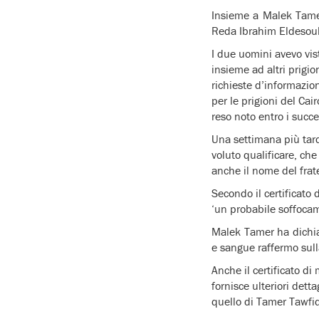
Insieme a Malek Tamer
Reda Ibrahim Eldesouky,
I due uomini avevo visto
insieme ad altri prigio
richieste d’informazion
per le prigioni del Cai
reso noto entro i succe
Una settimana più tar
voluto qualificare, che
anche il nome del fratel
Secondo il certificato
‘un probabile soffocam
Malek Tamer ha dichiara
e sangue raffermo sulla
Anche il certificato d
fornisce ulteriori detta
quello di Tamer Tawfi