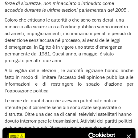
forze di sicurezza, non minacciato o intimidito come
accadde durante le ultime elezioni parlamentari del 2005
‘.
Coloro che criticano le autorità o che sono considerati una
minaccia alla sicurezza o all’ordine pubblico vanno incontro
ad arresti, imprigionamenti, incriminazioni penali e periodi di
detenzione senz’accusa né processo, ai sensi delle leggi
d’emergenza. In Egitto è in vigore uno stato d’emergenza
permanente dal 1981. Quest’anno, a maggio, è stato
prorogato per altri due anni.
Alla vigilia delle elezioni, le autorità egiziane hanno anche
fatto in modo di limitare l’accesso dell’opinione pubblica alle
informazioni e di restringere lo spazio d’azione per
l’opposizione politica.
Le copie dei quotidiani che avevano pubblicato notizie
ritenute politicamente sensibili sono state sequestrate o
distrutte. Oltre una decina di canali televisivi satellitari hanno
dovuto interrompere le trasmissioni. Attivisti dei partiti politici
e di movimenti quali l’Associazione nazionale per il
cambiamento (che chiede riforme politiche tali da consentire