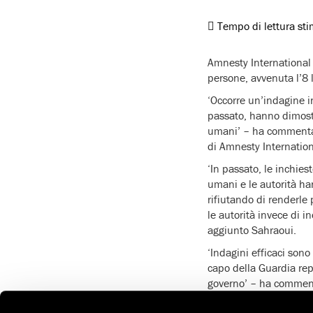
Tempo di lettura st
Amnesty International 
persone, avvenuta l’8 
‘Occorre un’indagine in
passato, hanno dimostra
umani’ – ha commentat
di Amnesty Internation
‘In passato, le inchiest
umani e le autorità han
rifiutando di renderle
le autorità invece di i
aggiunto Sahraoui.
‘Indagini efficaci sono
capo della Guardia rep
governo’ – ha commen
‘In un’atmosfera polari