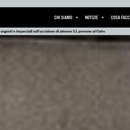
CHI SIAMO
NOTIZIE
COSA FAC
 urgenti e imparziali sull’uccisione di almeno 51 persone al Cairo