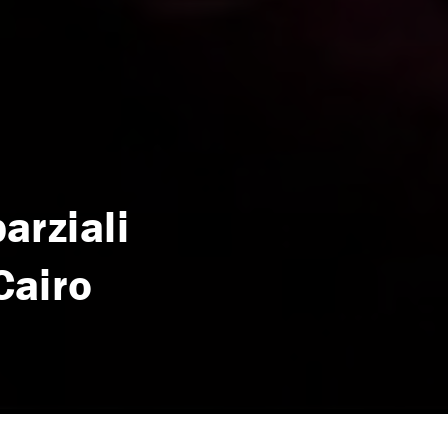
arziali
Cairo