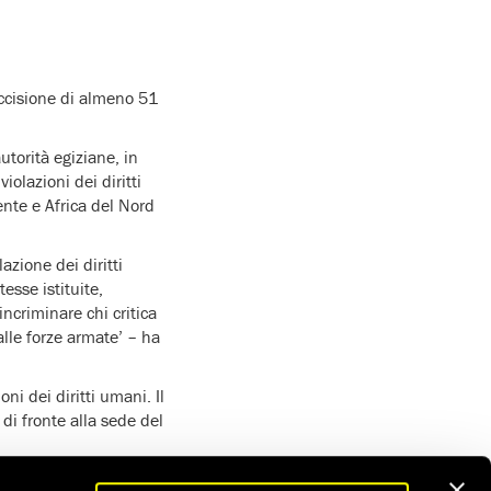
uccisione di almeno 51
utorità egiziane, in
iolazioni dei diritti
nte e Africa del Nord
azione dei diritti
esse istituite,
ncriminare chi critica
alle forze armate’ – ha
ni dei diritti umani. Il
di fronte alla sede del
e che le indagini