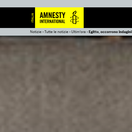
Notizie
»
Tutte le notizie
»
Ultim'ora
»
Egitto, occorrono indagini