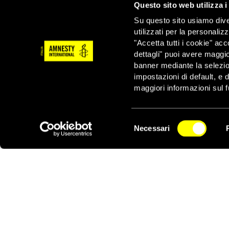
Questo sito web utilizza i
annunciate dalle autor
d’impunità hanno eroso l
Su questo sito usiamo divers
alle vittime e ai loro 
utilizzati per la personaliz
la riconciliazione naz
"Accetta tutti i cookie" acc
internazionali, che prev
dettagli" puoi avere maggio
condotta’ – ha conclu
banner mediante la selezi
impostazioni di default, e 
maggiori informazioni sul f
Selezione
Necessari
del
NEWSLETTER
consenso