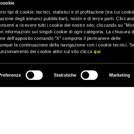
 cookie
ità siano indipendenti, imparziali e approfondite e siano giudicate
o stato di diritto in Egitto. Indagini efficaci e trasparenti, in grado
i tipi di cookie: tecnici, statistici e di profilazione (tra cui cooki
familiari, potrebbero essere lo strumento per restituire fiducia e fare
zazione degli annunci pubblicitari), nostri e di terze parti. Cliccan
ionale. Qualunque forma l’indagine assumerà, dovrà essere in linea 
onsenti a ricevere tutti i cookie del nostro sito; cliccando su "Mo
edono tra l’altro il potere di chiamare l’esercito o altre autorità a f
ri informazioni sui singoli cookie di ogni categoria. La chiusura d
so Sahraoui.
one dell'apposito comando “X” comporta il permanere delle
dunque la continuazione della navigazione con i cookie tecnici. S
unzionamento dei cookie attivi sul sito clicca
qui
Preferenze
Statistiche
Marketing
ISCRIVITI