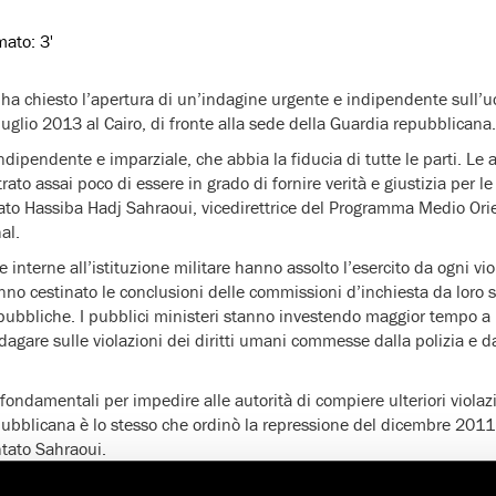
imato:
3'
ha chiesto l’apertura di un’indagine urgente e indipendente sull’
luglio 2013 al Cairo, di fronte alla sede della Guardia repubblicana.
dipendente e imparziale, che abbia la fiducia di tutte le parti. Le a
to assai poco di essere in grado di fornire verità e giustizia per le v
o Hassiba Hadj Sahraoui, vicedirettrice del Programma Medio Orie
al.
e interne all’istituzione militare hanno assolto l’esercito da ogni viol
no cestinato le conclusioni delle commissioni d’inchiesta da loro st
 pubbliche. I pubblici ministeri stanno investendo maggior tempo a i
ndagare sulle violazioni dei diritti umani commesse dalla polizia e d
 fondamentali per impedire alle autorità di compiere ulteriori violazio
ubblicana è lo stesso che ordinò la repressione del dicembre 2011 
tato Sahraoui.
zzata e pregna di sfiducia, dev’essere fatto ogni sforzo per garantir