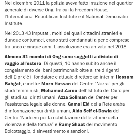
Nel dicembre 2011 la polizia aveva fatto irruzione nel quartier
generale di diverse Ong, tra cui la Freedom House,
l’International Republican Institute e il National Democratic
Institute.
Nel 2013 43 imputati, molti dei quali cittadini stranieri e
dunque contumaci, erano stati condannati a pene comprese
tra unoo e cinque anni. L’assoluzione era arrivata nel 2018.
Almeno 31 membri di Ong sono soggetti a divieto di
vaggio all’estero
. Di questi, 10 hanno subito anche il
congelamento dei beni patrimonali: oltre ai tre dirigenti
dell’Eipr c’è il fondatore e attuale direttore ad interim
Hossam
Bahgat
; e inoltre
Mozn Hassan
del Centro “Nazra” per gli
studi femministi,
Mohamed Zaree
dell’Istituto del Cairo per
gli studi sui diritti umani,
Azza Soliman
del Center per
l’assistenza legale alle donne,
Gamal Eid
della Rete araba
d’informazione sui diritti umani,
Aida Seif el-Dawla
del
Centro “Nadeem per la riabilitazione delle vittime della
violenza e della tortura” e
Ramy Shaat
del movimento
Boicottaggio, disinvestimento e sanzioni.