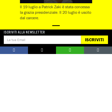
Il 19 luglio a Patrick Zaki è stata concessa
la grazia presidenziale. Il 20 luglio è uscito
dal carcere.
ISCRIVITI ALLA NEWSLETTER
Guarda tutte
ISCRIVITI
Notizie correlate per tema
DIFENSORI DEI DIRITTI UMANI
Notizie correlate per paese
EGITTO