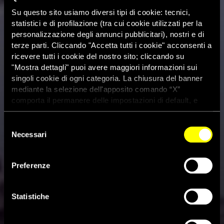
Su questo sito usiamo diversi tipi di cookie: tecnici,
statistici e di profilazione (tra cui cookie utilizzati per la
personalizzazione degli annunci pubblicitari), nostri e di
terze parti. Cliccando "Accetta tutti i cookie" acconsenti a
ricevere tutti i cookie del nostro sito; cliccando su
"Mostra dettagli" puoi avere maggiori informazioni sui
singoli cookie di ogni categoria. La chiusura del banner
mediante la selezione dell'apposito comando “X”
comporta il permanere delle impostazioni di default, e
dunque la continuazione della navigazione con i cookie
tecnici. Se vuoi maggiori informazioni sul funzionamento
Selezione
dei cookie attivi sul sito clicca
qui
Necessari
del
consenso
Egitto: aggiornamento sulla
Preferenze
persecuzione delle Ong per i
diritti umani
Statistiche
7 Dicembre 2020