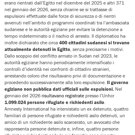
erano rientrati dall’Egitto nel dicembre del 2025 e altri 371
nel gennaio del 2026, senza chiarire se si trattasse di
espulsioni effettuate dalle forze di sicurezza o di rientri
avvenuti nell’ambito di programmi coordinati tra l’ambasciata
sudanese e le autorità egiziane per evitare la detenzione a
tempo indeterminato o il rischio di arresto. Il diplomatico ha
inoltre dichiarato che circa
400 cittadini sudanesi si trovano
attualmente detenuti in Egitto
, senza precisarne i motivi.
Dallo scoppio del conflitto armato in Sudan nel 2023, le
autorità egiziane hanno periodicamente intensificato i
controlli d’identità nei confronti di cittadini stranieri,
arrestando coloro che risultavano privi di documentazione e
procedendo successivamente alla loro espulsione.
Il governo
egiziano non pubblica dati ufficiali sulle espulsioni.
Nel
gennaio del 2026
risultavano registrate
presso l’Unhcr
1.099.024 persone rifugiate e richiedenti asilo
.
Amnesty International ha intervistato un ex detenuto, quattro
familiari di persone rifugiate e richiedenti asilo detenuti, un
amico di un richiedente asilo scarcerato, un avvocato che
rappresenta persone detenute e, infine, quattro persone