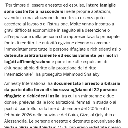
“Per timore di essere arrestate ed espulse,
intere famiglie
sono costrette a nascondersi
nelle proprie abitazioni,
vivendo in una situazione di incertezza e senza poter
accedere al lavoro o all’istruzione. Molte vanno incontro a
gravi difficoltà economiche in seguito alla detenzione o
all’espulsione della persona che rappresentava la principale
fonte di reddito. Le autorità egiziane devono scarcerare
immediatamente tutte le persone rifugiate e richiedenti asilo
detenute arbitrariamente ed esclusivamente per motivi
legati all’immigrazione
e porre fine alle espulsioni di
chiunque abbia diritto alla protezione del diritto
internazionale”, ha proseguito Mahmoud Shalaby.
Amnesty International ha
documentato l’arresto arbitrario
da parte delle forze di sicurezza egiziane di 22 persone
rifugiate e richiedenti asilo
, tra cui un minorenne e due
donne, prelevati dalle loro abitazioni, fermati in strada o ai
posti di controllo tra la fine di dicembre del 2025 e il 5
febbraio 2026 nelle province del Cairo, Giza, al-Qalyubia e
Alessandria. Le persone arrestate e detenute provenivano
da
Sudan, Siria e Sud Sudan
; 15 di loro erano registrate presso