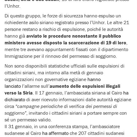
l’Unhcr.
Di questo gruppo, le forze di sicurezza hanno espulso un
richiedente asilo siriano registrato presso l’Unhcr. Le altre 21
persone restano a rischio di espulsione, poiché le autorità
hanno già
avviato le procedure nonostante il pubblico
ministero avesse disposto la scarcerazione di 19 di loro
,
mentre tre avevano appuntamenti fissati con il dipartimento
Immigrazione per il rinnovo del permesso di soggiorno.
Non sono disponibili statistiche ufficiali sulle espulsioni di
cittadini siriani, ma intorno alla metà di gennaio
organizzazioni non governative egiziane
hanno
lanciato
l’allarme sull’
aumento delle espulsioni illegali
verso la Siria
. Il 17 gennaio, l’ambasciata siriana al Cairo
ha
dichiarato
di aver ricevuto informazioni dalle autorità egiziane
circa
“campagne periodiche di verifica dei permessi di
soggiorno”
, invitando i cittadini siriani a portare sempre con
sé un permesso valido.
Il 31 gennaio, in una conferenza stampa, l’ambasciatore
sudanese al Cairo
ha affermato
che 207 cittadini sudanesi