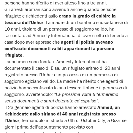
persone hanno riferito di aver atteso fino a tre anni.
Gli arresti arbitrari sono avvenuti anche quando persone
rifugiate e richiedenti asilo
erano in grado di esibire la
tessera dell’Unhcr
. La madre di un bambino sudsudanese di
10 anni, titolare di un permesso di soggiorno valido, ha
raccontato ad Amnesty International di aver scelto di tenerlo a
casa dopo aver appreso che
agenti di polizia avevano
confiscato documenti validi appartenenti a persone
rifugiate
.
I suoi timori sono fondati. Amnesty International ha
documentato il caso di Eisa, un rifugiato eritreo di 20 anni
registrato presso l’Unhcr e in possesso di un permesso di
soggiorno egiziano valido. La madre ha riferito che agenti di
polizia hanno confiscato la sua tessera Unhcr e il permesso di
soggiorno, avvertendolo:
“La prossima volta ti fermeremo
senza documenti e sarai detenuto ed espulso”.
Il 23 gennaio agenti di polizia hanno arrestato
Ahmed, un
richiedente asilo siriano di 40 anni registrato presso
l’Unhcr
, fermandolo in strada a 6th of October City, a Giza, sei
giorni prima dell’appuntamento previsto con