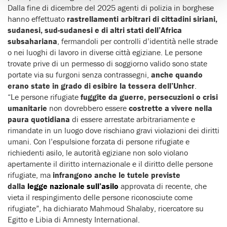
Dalla fine di dicembre del 2025 agenti di polizia in borghese
hanno effettuato
rastrellamenti arbitrari di cittadini siriani,
sudanesi, sud-sudanesi e di altri stati dell’Africa
subsahariana
, fermandoli per controlli d’identità nelle strade
o nei luoghi di lavoro in diverse città egiziane. Le persone
trovate prive di un permesso di soggiorno valido sono state
portate via su furgoni senza contrassegni,
anche quando
erano state in grado di esibire la tessera dell’Unhcr
.
“Le persone rifugiate
fuggite da guerre, persecuzioni o crisi
umanitarie
non dovrebbero essere
costrette a vivere nella
paura quotidiana
di essere arrestate arbitrariamente e
rimandate in un luogo dove rischiano gravi violazioni dei diritti
umani. Con l’espulsione forzata di persone rifugiate e
richiedenti asilo, le autorità egiziane non solo violano
apertamente il diritto internazionale e il diritto delle persone
rifugiate, ma
infrangono anche le tutele previste
dalla
legge nazionale sull’asilo
approvata di recente, che
vieta il respingimento delle persone riconosciute come
rifugiate”, ha dichiarato Mahmoud Shalaby, ricercatore su
Egitto e Libia di Amnesty International.