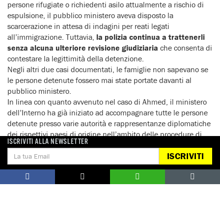
persone rifugiate o richiedenti asilo attualmente a rischio di
espulsione, il pubblico ministero aveva disposto la
scarcerazione in attesa di indagini per reati legati
all’immigrazione. Tuttavia,
la polizia continua a trattenerli
senza alcuna ulteriore revisione giudiziaria
che consenta di
contestare la legittimità della detenzione.
Negli altri due casi documentati, le famiglie non sapevano se
le persone detenute fossero mai state portate davanti al
pubblico ministero.
In linea con quanto avvenuto nel caso di Ahmed, il ministero
dell’Interno ha già iniziato ad accompagnare tutte le persone
detenute presso varie autorità e rappresentanze diplomatiche
dei rispettivi paesi di origine nell’ambito delle procedure di
ISCRIVITI ALLA NEWSLETTER
espulsione.
ISCRIVITI
Il principio di non-respingimento vieta agli stati di
trasferire una persona verso un luogo in cui correrebbe
un rischio concreto di gravi violazioni dei diritti umani
.
Anche la legge sull’asilo egiziana, pur con le sue criticità, vieta
l’estradizione delle persone
“riconosciute come rifugiate”
verso il paese di origine o di abituale residenza, sebbene altre