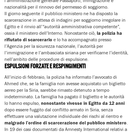
l’amministrazione generale Passaporti, immigrazione e
nazionalità per il rinnovo del permesso di soggiorno.
Il giorno seguente il pubblico ministero ne ha disposto la
scarcerazione in attesa di indagini per soggiorno irregolare in
Egitto e il rinvio all’
“autorità amministrativa competente”
,
ossia il ministero dell’Interno. Nonostante ciò,
la polizia ha
rifiutato di scarcerarlo
e lo ha accompagnato presso
l’Agenzia per la sicurezza nazionale, l’autorità per
l’immigrazione e l’ambasciata siriana per verificarne l’identità,
nell’ambito delle procedure di espulsione.
ESPULSIONI FORZATE E RESPINGIMENTI
All’inizio di febbraio, la polizia ha informato l’avvocato di
Ahmed che, se la famiglia non avesse acquistato un biglietto
aereo per la Siria, sarebbe rimasto detenuto a tempo
indeterminato. La famiglia ha pagato il biglietto e le autorità
lo hanno espulso,
nonostante vivesse in Egitto da 12 anni
dopo essere fuggito dal conflitto armato in Siria, senza
effettuare una valutazione individuale dei rischi al rientro e
malgrado l’ordine di scarcerazione del pubblico ministero
.
In 19 dei casi documentati da Amnesty International relativi a