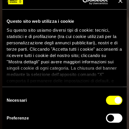
Questo sito web utilizza i cookie
Su questo sito usiamo diversi tipi di cookie: tecnici,
statistici e di profilazione (tra cui cookie utilizzati per la
personalizzazione degli annunci pubblicitari), nostri e di
terze parti. Cliccando "Accetta tutti i cookie" acconsenti a
ricevere tutti i cookie del nostro sito; cliccando su
"Mostra dettagli" puoi avere maggiori informazioni sui
singoli cookie di ogni categoria. La chiusura del banner
mediante la selezione dell'apposito comando “X”
comporta il permanere delle impostazioni di default, e
dunque la continuazione della navigazione con i cookie
tecnici. Se vuoi maggiori informazioni sul funzionamento
Selezione
dei cookie attivi sul sito clicca
qui
Necessari
del
consenso
Egitto: persone rifugiate tra
Preferenze
arresti arbitrari ed espulsioni