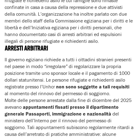
rifugiate e richiedenti asilo le cui famiglie sono rimaste
confinate in casa a causa della repressione e due attivisti
della comunità. L’organizzazione ha inoltre parlato con due
membri dello staff della Commissione egiziana per i diritti e le
libertà e dell’Iniziativa egiziana per i diritti personali, che
hanno documentato casi di arresti arbitrari ed espulsioni
illegali di persone rifugiate e richiedenti asilo.
ARRESTI ARBITRARI
Il governo egiziano richiede a tutti i cittadini stranieri presenti
nel paese in modo
“irregolare”
di regolarizzare la propria
posizione tramite uno sponsor locale e il pagamento di 1000
dollari statunitensi. Le persone rifugiate e richiedenti asilo
registrate presso l’Unhcr
non sono soggette a tali requisiti
al momento del rinnovo del permesso di soggiorno.
Molte delle persone arrestate dalla fine di dicembre del 2025
avevano
appuntamenti fissati presso il dipartimento
generale Passaporti, immigrazione e nazionalità
del
ministero dell’Interno per il rinnovo del permesso di
soggiorno. Tali appuntamenti subiscono regolarmente ritardi a
causa dell’arretrato di pratiche amministrative: alcune