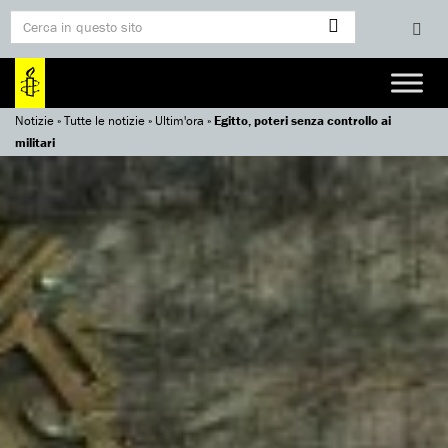
Notizie
»
Tutte le notizie
»
Ultim'ora
»
Egitto, poteri senza controllo ai
militari