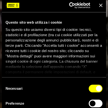
Questo sito web utilizza i cookie
Su questo sito usiamo diversi tipi di cookie: tecnici,
statistici e di profilazione (tra cui cookie utilizzati per la
personalizzazione degli annunci pubblicitari), nostri e di
terze parti. Cliccando "Accetta tutti i cookie" acconsenti a
ricevere tutti i cookie del nostro sito; cliccando su
"Mostra dettagli" puoi avere maggiori informazioni sui
singoli cookie di ogni categoria. La chiusura del banner
mediante la selezione dell'apposito comando “X”
comporta il permanere delle impostazioni di default, e
dunque la continuazione della navigazione con i cookie
tecnici. Se vuoi maggiori informazioni sul funzionamento
Selezione
dei cookie attivi sul sito clicca
qui
Necessari
del
consenso
Preferenze