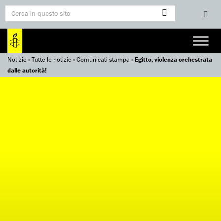
Notizie
»
Tutte le notizie
»
Comunicati stampa
»
Egitto, violenza orchestrata
dalle autorità!