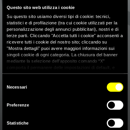
Questo sito web utilizza i cookie
Su questo sito usiamo diversi tipi di cookie: tecnici,
statistici e di profilazione (tra cui cookie utilizzati per la
personalizzazione degli annunci pubblicitari), nostri e di
terze parti. Cliccando "Accetta tutti i cookie" acconsenti a
ricevere tutti i cookie del nostro sito; cliccando su
"Mostra dettagli" puoi avere maggiori informazioni sui
singoli cookie di ogni categoria. La chiusura del banner
mediante la selezione dell'apposito comando “X”
comporta il permanere delle impostazioni di default, e
dunque la continuazione della navigazione con i cookie
tecnici. Se vuoi maggiori informazioni sul funzionamento
Selezione
dei cookie attivi sul sito clicca
qui
Necessari
del
consenso
El Salvador, dopo 30 anni ex
Preferenze
colonnello condannato per
l’assassinio di sei gesuiti
Statistiche