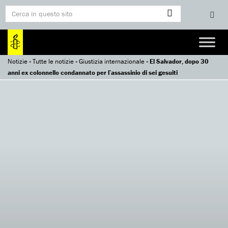
Notizie
»
Tutte le notizie
»
Giustizia internazionale
»
El Salvador, dopo 30
anni ex colonnello condannato per l’assassinio di sei gesuiti