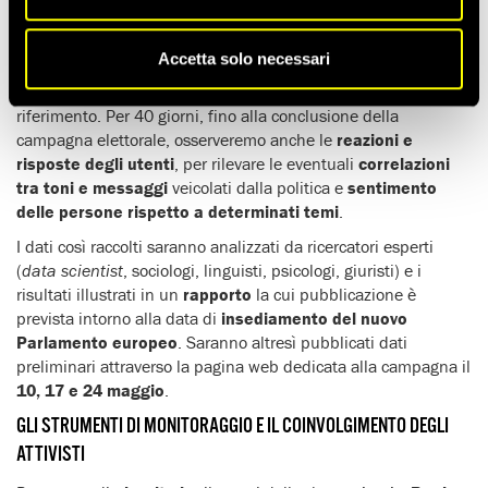
Quali sono le
reazioni degli utenti
del web?
Dal 15 aprile abbiamo avviato il monitoraggio dei profili
Accetta solo necessari
Facebook e Twitter dei candidati al Parlamento europeo
più attivi online e dei
leader di partito
ai quali fanno
riferimento. Per 40 giorni, fino alla conclusione della
campagna elettorale, osserveremo anche le
reazioni e
risposte degli utenti
, per rilevare le eventuali
correlazioni
tra toni e messaggi
veicolati dalla politica e
sentimento
delle persone rispetto a determinati temi
.
I dati così raccolti saranno analizzati da ricercatori esperti
(
data scientist
, sociologi, linguisti, psicologi, giuristi) e i
risultati illustrati in un
rapporto
la cui pubblicazione è
prevista intorno alla data di
insediamento del nuovo
Parlamento europeo
. Saranno altresì pubblicati dati
preliminari attraverso la pagina web dedicata alla campagna il
10, 17 e 24 maggio
.
GLI STRUMENTI DI MONITORAGGIO E IL COINVOLGIMENTO DEGLI
ATTIVISTI