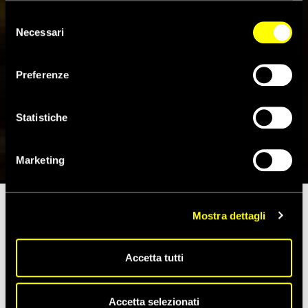
dunque la continuazione della navigazione con i cookie
tecnici. Se vuoi maggiori informazioni sul funzionamento
Selezione
dei cookie attivi sul sito clicca
qui
Necessari
del
consenso
Elezioni parlamentari europee:
Preferenze
il monitoraggio sul discorso
d’odio online
Statistiche
18 Aprile 2019
Marketing
Mostra dettagli
Tempo di lettura stimato:
7'
Accetta tutti
Quanto e come i
candidati
parlano di
diritti
? Quanto e come
ricorrono al
linguaggio d’odio
nel farlo? Come si incrocia la
narrazione
dei diritti con quella relativa all’Unione europea?
Accetta selezionati