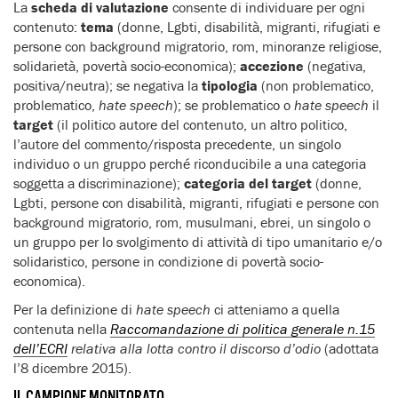
La
scheda di valutazione
consente di individuare per ogni
contenuto:
tema
(donne, Lgbti, disabilità, migranti, rifugiati e
persone con background migratorio, rom, minoranze religiose,
solidarietà, povertà socio-economica);
accezione
(negativa,
positiva/neutra); se negativa la
tipologia
(non problematico,
problematico,
hate speech
); se problematico o
hate speech
il
target
(il politico autore del contenuto, un altro politico,
l’autore del commento/risposta precedente, un singolo
individuo o un gruppo perché riconducibile a una categoria
soggetta a discriminazione);
categoria del target
(donne,
Lgbti, persone con disabilità, migranti, rifugiati e persone con
background migratorio, rom, musulmani, ebrei, un singolo o
un gruppo per lo svolgimento di attività di tipo umanitario e/o
solidaristico, persone in condizione di povertà socio-
economica).
Per la definizione di
hate speech
ci atteniamo a quella
contenuta nella
Raccomandazione di politica generale n.15
dell’ECRI
relativa alla lotta contro il discorso d’odio
(adottata
l’8 dicembre 2015).
IL CAMPIONE MONITORATO