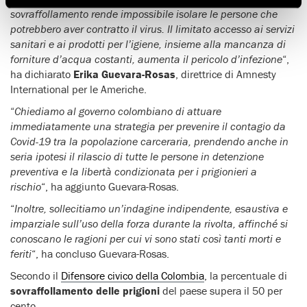
sovraffollamento rende impossibile isolare le persone che
potrebbero aver contratto il virus. Il limitato accesso ai servizi
sanitari e ai prodotti per l’igiene, insieme alla mancanza di
forniture d’acqua costanti, aumenta il pericolo d’infezione
“,
ha dichiarato
Erika Guevara-Rosas
, direttrice di Amnesty
International per le Americhe.
“
Chiediamo al governo colombiano di attuare
immediatamente una strategia per prevenire il contagio da
Covid-19 tra la popolazione carceraria, prendendo anche in
seria ipotesi il rilascio di tutte le persone in detenzione
preventiva e la libertà condizionata per i prigionieri a
rischio
“, ha aggiunto Guevara-Rosas.
“
Inoltre, sollecitiamo un’indagine indipendente, esaustiva e
imparziale sull’uso della forza durante la rivolta, affinché si
conoscano le ragioni per cui vi sono stati così tanti morti e
feriti
“, ha concluso Guevara-Rosas.
Secondo il
Difensore civico della Colombia
, la percentuale di
sovraffollamento delle prigioni
del paese supera il 50 per
cento.