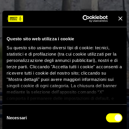
Questo sito web utilizza i cookie
Su questo sito usiamo diversi tipi di cookie: tecnici,
statistici e di profilazione (tra cui cookie utilizzati per la
personalizzazione degli annunci pubblicitari), nostri e di
terze parti. Cliccando "Accetta tutti i cookie" acconsenti a
ricevere tutti i cookie del nostro sito; cliccando su
"Mostra dettagli" puoi avere maggiori informazioni sui
singoli cookie di ogni categoria. La chiusura del banner
mediante la selezione dell'apposito comando “X”
comporta il permanere delle impostazioni di default, e
dunque la continuazione della navigazione con i cookie
tecnici. Se vuoi maggiori informazioni sul funzionamento
Selezione
dei cookie attivi sul sito clicca
qui
Emergenza Covid-19 in
Necessari
del
consenso