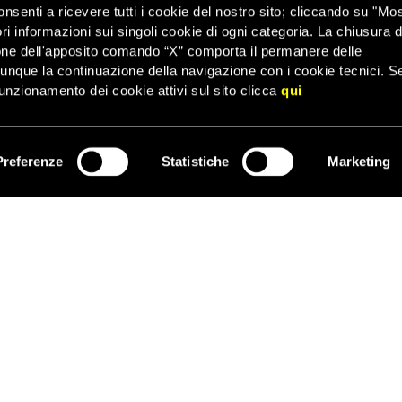
onsenti a ricevere tutti i cookie del nostro sito; cliccando su "Mo
 di giust
izia alle vittime di Karadžić
, che hanno atteso questo gior
ri informazioni sui singoli cookie di ogni categoria. La chiusura d
care, comunque, che quasi un quarto di secolo dopo la fine della
one dell'apposito comando “X” comporta il permanere delle
arizione forzata restano irrisolti e permane un’inquietante mancanz
dunque la continuazione della navigazione con i cookie tecnici. S
esso delle vittime alla giustizia, alla verità e alla riparazione
“.
unzionamento dei cookie attivi sul sito clicca
qui
locali della Bosnia ed Erzegovina e degli altri stati della regione ag
uesto capitolo nero della storia balcanica
“
.
Preferenze
Statistiche
Marketing
ISCRIVITI