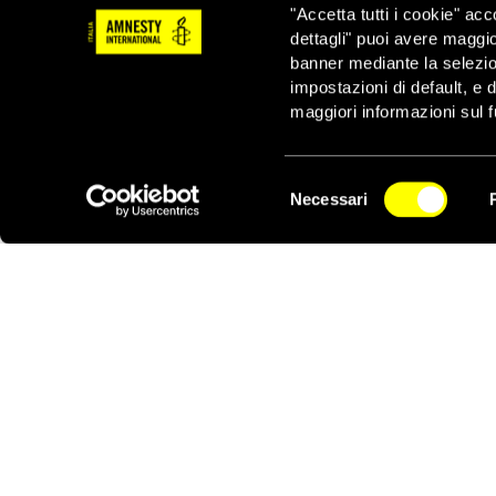
"Accetta tutti i cookie" acc
tollerata e offre un po’
dettagli" puoi avere maggio
“
Non dobbiamo dimenti
banner mediante la selezi
migliaia di casi di sp
impostazioni di default, e 
che blocca ancora l’acc
maggiori informazioni sul f
“
Ora sta alle autorità 
finalmente termine a q
Selezione
Necessari
del
NEWSLETTER
consenso
Notizie correlate per tema
GIUSTIZIA INTERNAZIONALE
Notizie correlate per paese