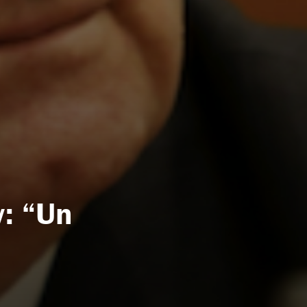
: “Un