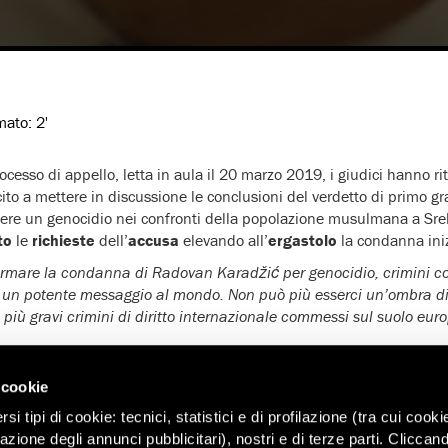
imato:
2'
ocesso di appello, letta in aula il 20 marzo 2019, i giudici hanno r
ito a mettere in discussione le conclusioni del verdetto di primo gr
ere un genocidio nei confronti della popolazione musulmana a Sre
to
le
richieste
dell’
accusa
elevando all’
ergastolo
la condanna iniz
fermare la condanna di Radovan Karadžić
per genocidio, crimini c
ia un potente messaggio al mondo. Non può più esserci un’ombra di
i più gravi crimini di diritto internazionale commessi sul suolo eu
i
Massimo Morat
ti,
vicedirettore di Amnesty International al
la de
 cookie
nismo residuale internazionale per i Tribunali criminali di aumentar
, crimini contro l’umanità e crimini di guerra per
Radovan Karadži
i tipi di cookie: tecnici, statistici e di profilazione (tra cui cooki
zazione degli annunci pubblicitari), nostri e di terze parti. Cliccan
che i criminali di guerra non possono evadere la giustizia e che 