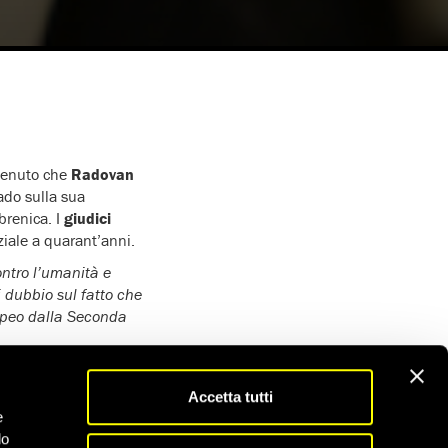
itenuto che
Radovan
ado sulla sua
brenica. I
giudici
iale a quarant’anni.
ontro l’umanità e
 dubbio sul fatto che
ropeo dalla Seconda
cisione della Camera
e fino all’ergastolo la
Accetta tutti
ć.
e
do
l’impunità non è