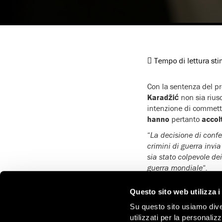
Tempo di lettura st
Con la sentenza del pr
Karadžić
non sia riusc
intenzione di commett
hanno
pertanto
accol
“
La decisione di con
crimini di guerra inv
sia stato colpevole de
guerra mondiale
“
.
Questo
il commento d
Questo sito web utilizza i
degli appelli del
Mecca
condanna per genocidio
Su questo sito usiamo divers
utilizzati per la personaliz
“
La sentenza dimostra 