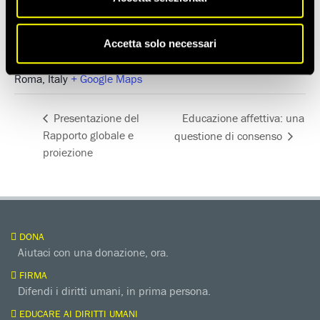
LUOGO
Camera di Commercio di Roma
Accetta solo necessari
Piazza di Pietra, 9
Roma
,
Italy
+ Google Maps
Educazione affettiva: una
Presentazione del
Rapporto globale e
questione di consenso
proiezione
DONA
Aiutaci con una donazione, ora.
FIRMA
Difendi i diritti umani, in prima persona.
EDUCARE AI DIRITTI UMANI