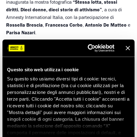
inaugurata la mostra fotografica
“Stessa lotta, stessi
diritti. Dieci donne, dieci storie di attivismo”
, a cura di
Amnesty International Italia, con la partecipazione di
Rossella Brescia
,
Francesca Corbo
,
Antonio De Matteo
e
Parisa Nazari
.
La mostra resterà esposta per entrambe le giornate
dell’evento.
Questo sito web utilizza i cookie
Su questo sito usiamo diversi tipi di cookie: tecnici,
statistici e di profilazione (tra cui cookie utilizzati per la
personalizzazione degli annunci pubblicitari), nostri e di
Salva nel tuo calendario
terze parti. Cliccando "Accetta tutti i cookie" acconsenti a
ricevere tutti i cookie del nostro sito; cliccando su
"Mostra dettagli" puoi avere maggiori informazioni sui
singoli cookie di ogni categoria. La chiusura del banner
DETTAGLI
ORGANIZZATORE
mediante la selezione dell'apposito comando “X”
Esterno
Data:
comporta il permanere delle impostazioni di default, e