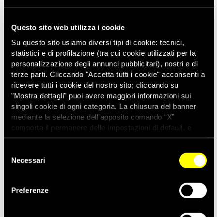
Questo sito web utilizza i cookie
Su questo sito usiamo diversi tipi di cookie: tecnici,
Rovigo /
23 luglio - ore 11:00
-
26 luglio - ore 23:00
statistici e di profilazione (tra cui cookie utilizzati per la
personalizzazione degli annunci pubblicitari), nostri e di
29ª EDIZIONE DI “VOCI PER LA LIBERTÀ – UNA CANZONE
terze parti. Cliccando "Accetta tutti i cookie" acconsenti a
PER AMNESTY”
ricevere tutti i cookie del nostro sito; cliccando su
"Mostra dettagli" puoi avere maggiori informazioni sui
piazza Vittorio Emanuele II
Piazza Vittorio
singoli cookie di ogni categoria. La chiusura del banner
Emanuele II, Rovigo
mediante la selezione dell'apposito comando “X”
comporta il permanere delle impostazioni di default, e
dunque la continuazione della navigazione con i cookie
ALTRI EVENTI DAL TERRITORIO
tecnici. Se vuoi maggiori informazioni sul funzionamento
Selezione
dei cookie attivi sul sito clicca
qui
Necessari
del
consenso
Preferenze