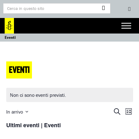
Eventi
EVENTI
Non ci sono eventi previsti.
EVENTI
EVEN
Cerca
In arrivo
Lista
Seleziona
VIST
RICERCA
Ultimi eventi | Eventi
la
NAVI
E
data.
VISTE