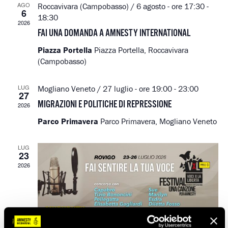
AGO
Roccavivara (Campobasso) /
6 agosto - ore 17:30
-
NAVIGAZIO
6
18:30
2026
FAI UNA DOMANDA A AMNESTY INTERNATIONAL
Piazza Portella
Piazza Portella, Roccavivara
(Campobasso)
LUG
Mogliano Veneto /
27 luglio - ore 19:00
-
23:00
27
MIGRAZIONI E POLITICHE DI REPRESSIONE
2026
Parco Primavera
Parco Primavera, Mogliano Veneto
LUG
23
2026