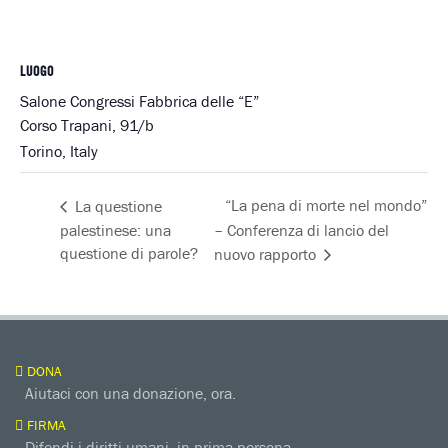
LUOGO
Salone Congressi Fabbrica delle “E”
Corso Trapani, 91/b
Torino
,
Italy
“La pena di morte nel mondo”
La questione
palestinese: una
– Conferenza di lancio del
questione di parole?
nuovo rapporto
DONA
Aiutaci con una donazione, ora.
FIRMA
Difendi i diritti umani, in prima persona.