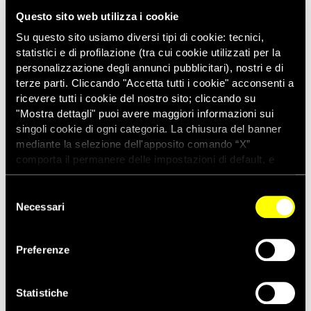
difensori dell’ambiente
Questo sito web utilizza i cookie
Dana Lauriola
, Portavoce movimento NO Tav
Su questo sito usiamo diversi tipi di cookie: tecnici,
Un rappresentante della Convenzione di Aarhus in Italia
statistici e di profilazione (tra cui cookie utilizzati per la
Francesco Martone
, Portavoce della Rete In Difesa di
personalizzazione degli annunci pubblicitari), nostri e di
Livio Pepino
, Direttore Edizioni Gruppo Abele
terze parti. Cliccando "Accetta tutti i cookie" acconsenti a
Anna Castoldi,
di Ultima Generazione
ricevere tutti i cookie del nostro sito; cliccando su
"Mostra dettagli" puoi avere maggiori informazioni sui
Modererà:
Marina Forti
, giornalista
singoli cookie di ogni categoria. La chiusura del banner
In chiusura porteranno i loro saluti
Heber Tegría Uncaría
,
mediante la selezione dell'apposito comando “X”
comporta il permanere delle impostazioni di default, e
rappresentante di AsoUwa, e
Liliana Rios Roa
, del
dunque la continuazione della navigazione con i cookie
Movimiento Político de Masas Social y Popular del Centro
tecnici. Se vuoi maggiori informazioni sul funzionamento
Selezione
Oriente de Colombia
dei cookie attivi sul sito clicca
qui
Necessari
del
consenso
Per partecipare è necessaria la prenotazione
iscrivendosi al form. I posti sono limitati.
Preferenze
Iscriviti all’evento
Statistiche