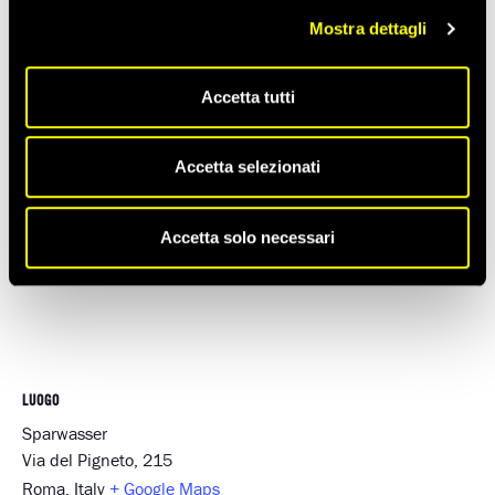
Ora:
Mostra dettagli
19:30 - 21:30
Accetta tutti
Accetta selezionati
Accetta solo necessari
LUOGO
Sparwasser
Via del Pigneto, 215
Roma
,
Italy
+ Google Maps