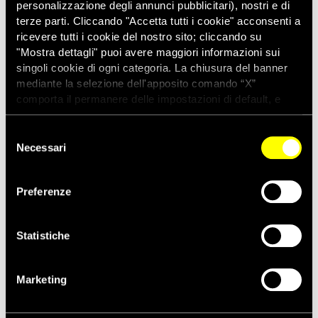
personalizzazione degli annunci pubblicitari), nostri e di
terze parti. Cliccando "Accetta tutti i cookie" acconsenti a
ricevere tutti i cookie del nostro sito; cliccando su
"Mostra dettagli" puoi avere maggiori informazioni sui
singoli cookie di ogni categoria. La chiusura del banner
mediante la selezione dell'apposito comando “X”
comporta il permanere delle impostazioni di default, e
dunque la continuazione della navigazione con i cookie
tecnici. Se vuoi maggiori informazioni sul funzionamento
Selezione
dei cookie attivi sul sito clicca
qui
Necessari
del
consenso
Preferenze
Salva nel tuo calendario
Statistiche
DETTAGLI
ORGANIZZATORE
Marketing
Esterno
Data:
29 Maggio