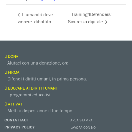
Training4Defenders:
L’umanità deve
vincere: dibattito
Sicurezza digitale
DONA
Aiutaci con una donazione, ora.
FIRMA
Difendi i diritti umani, in prima persona.
EDUCARE AI DIRITTI UMANI
I programmi educativi.
ATTIVATI
Metti a disposizione il tuo tempo.
CONTATTACI
AREA STAMPA
PRIVACY POLICY
LAVORA CON NOI