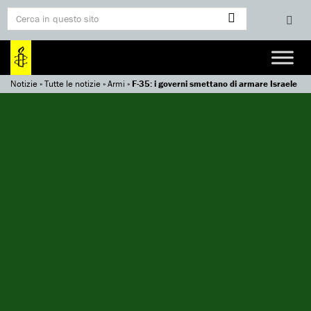
Notizie
»
Tutte le notizie
»
Armi
»
F-35: i governi smettano di armare Israele