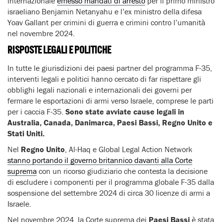
internazionale
emesso mandati di arresto
per il primo ministro
israeliano Benjamin Netanyahu e l’ex ministro della difesa
Yoav Gallant per crimini di guerra e crimini contro l’umanità
nel novembre 2024.
RISPOSTE LEGALI E POLITICHE
In tutte le giurisdizioni dei paesi partner del programma F-35,
interventi legali e politici hanno cercato di far rispettare gli
obblighi legali nazionali e internazionali dei governi per
fermare le esportazioni di armi verso Israele, comprese le parti
per i caccia F-35.
Sono state avviate cause legali in
Australia, Canada, Danimarca, Paesi Bassi, Regno Unito e
Stati Uniti.
Nel
Regno Unito
, Al-Haq e Global Legal Action Network
stanno portando il governo britannico davanti alla Corte
suprema
con un ricorso giudiziario che contesta la decisione
di escludere i componenti per il programma globale F-35 dalla
sospensione del settembre 2024 di circa 30 licenze di armi a
Israele.
Nel novembre 2024, la Corte suprema dei
Paesi Bassi
è stata