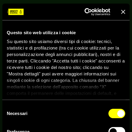
Questo sito web utilizza i cookie
Su questo sito usiamo diversi tipi di cookie: tecnici,
statistici e di profilazione (tra cui cookie utilizzati per la
personalizzazione degli annunci pubblicitari), nostri e di
terze parti. Cliccando "Accetta tutti i cookie" acconsenti a
ricevere tutti i cookie del nostro sito; cliccando su
"Mostra dettagli" puoi avere maggiori informazioni sui
singoli cookie di ogni categoria. La chiusura del banner
mediante la selezione dell'apposito comando “X”
comporta il permanere delle impostazioni di default, e
dunque la continuazione della navigazione con i cookie
tecnici. Se vuoi maggiori informazioni sul funzionamento
Selezione
dei cookie attivi sul sito clicca
qui
Necessari
del
consenso
Preferenze