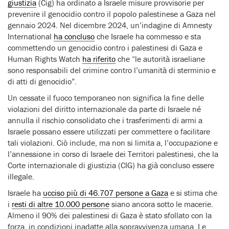
giustizia
(Cig) ha ordinato a Israele misure provvisorie per
prevenire il genocidio contro il popolo palestinese a Gaza nel
gennaio 2024. Nel dicembre 2024, un’indagine di Amnesty
International
ha concluso
che Israele ha commesso e sta
commettendo un genocidio contro i palestinesi di Gaza e
Human Rights Watch
ha riferito
che “le autorità israeliane
sono responsabili del crimine contro l’umanità di sterminio e
di atti di genocidio”.
Un cessate il fuoco temporaneo non significa la fine delle
violazioni del diritto internazionale da parte di Israele né
annulla il rischio consolidato che i trasferimenti di armi a
Israele possano essere utilizzati per commettere o facilitare
tali violazioni. Ciò include, ma non si limita a, l’occupazione e
l’annessione in corso di Israele dei Territori palestinesi, che la
Corte internazionale di giustizia (CIG) ha già concluso essere
illegale.
Israele ha
ucciso più di 46.707 persone a Gaza
e si stima che
i
resti di altre 10.000 persone
siano ancora sotto le macerie.
Almeno il 90% dei palestinesi di Gaza è stato sfollato con la
forza, in condizioni inadatte alla sopravvivenza umana. Le