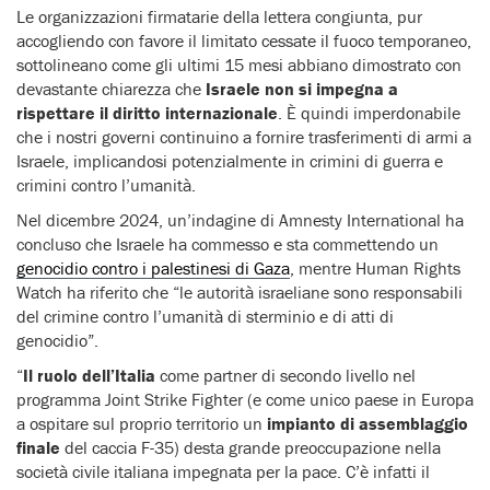
Le organizzazioni firmatarie della lettera congiunta, pur
accogliendo con favore il limitato cessate il fuoco temporaneo,
sottolineano come gli ultimi 15 mesi abbiano dimostrato con
devastante chiarezza che
Israele non si impegna a
rispettare il diritto internazionale
. È quindi imperdonabile
che i nostri governi continuino a fornire trasferimenti di armi a
Israele, implicandosi potenzialmente in crimini di guerra e
crimini contro l’umanità.
Nel dicembre 2024, un’indagine di Amnesty International ha
concluso che Israele ha commesso e sta commettendo un
genocidio contro i palestinesi di Gaza
, mentre Human Rights
Watch ha riferito che “le autorità israeliane sono responsabili
del crimine contro l’umanità di sterminio e di atti di
genocidio”.
“
Il ruolo dell’Italia
come partner di secondo livello nel
programma Joint Strike Fighter (e come unico paese in Europa
a ospitare sul proprio territorio un
impianto di assemblaggio
finale
del caccia F-35) desta grande preoccupazione nella
società civile italiana impegnata per la pace. C’è infatti il