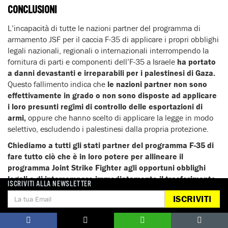
CONCLUSIONI
L’incapacità di tutte le nazioni partner del programma di
armamento JSF per il caccia F-35 di applicare i propri obblighi
legali nazionali, regionali o internazionali interrompendo la
fornitura di parti e componenti dell’F-35 a Israele
ha portato
a danni devastanti e irreparabili per i palestinesi di Gaza.
Questo fallimento indica che
le nazioni partner non sono
effettivamente in grado o non sono disposte ad applicare
i loro presunti regimi di controllo delle esportazioni di
armi,
oppure che hanno scelto di applicare la legge in modo
selettivo, escludendo i palestinesi dalla propria protezione.
Chiediamo a tutti gli stati partner del programma F-35 di
fare tutto ciò che è in loro potere per allineare il
programma Joint Strike Fighter agli opportuni obblighi
legali e di interrompere immediatamente il trasferimento
ISCRIVITI ALLA NEWSLETTER
diretto e indiretto di parti e componenti di F-35 a Israele.
ISCRIVITI
Lista completa delle organizzazioni firmatarie