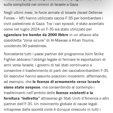
sulla complicità nei crimini di Israele a Gaza.
Negli ultimi mesi, le forze armate di Israele (Israel Defense
Forces – Idf) hanno utilizzato caccia F-35 per bombardare i
civili palestinesi di Gaza. Tra i vari episodi, è stato accertato
come nel luglio 2024 un F-35 sia stato utilizzato per
sganciare tre bombe da 2000 libbre
in un attacco alla
cosiddetta
“zona sicura”
di Al-Mawasi a Khan Younis,
uccidendo 90 palestinesi.
Nonostante tutti i paesi partner del programma Joint Strike
Fighter abbiano l’obbligo legale di fermare le esportazioni di
armi verso Israele, i governi di tali stati continuano a
consentire il trasferimento di parti dei cacciabombardieri F-35.
Gli esecutivi hanno assunto posizioni incoerenti, affermando,
ad esempio, che
le licenze di armamento verso Israele
siano state sospese
, ma consentendo al contempo i
trasferimenti nell’ambito delle
licenze esistenti o la
fornitura “indiretta”
attraverso gli Stati Uniti d’America o altri
partner dell’F-35. Un movimento globale di cause legali
intraprese dalla società civile è dunque cresciuto in tutti i