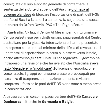
consigliata dal suo avvocato generale di confermare la
sentenza della Corte d’appello dell’Aia che
ordinava al
governo olandese
di bloccare l’esportazione di parti dell’F-35
dai Paesi Bassi a Israele. La sentenza fa seguito a una causa
intentata da Oxfam Novib, PAX e The Rights Forum.
In
Australia
, Al-Haq, il Centro Al Mezan per i diritti umani e il
Centro palestinese per i diritti umani, rappresentati dal Centro
australiano per la giustizia internazionale, hanno presentato
un esposto chiedendo al ministro della difesa di revocare tutti
i permessi di esportazione in corso o in essere verso Israele,
anche attraverso gli Stati Uniti. Di conseguenza, il governo ha
intrapreso una revisione che ha rivelato che l’Australia
aveva
fatto “decadere” o “modificare”
16 licenze di esportazione
verso Israele. I gruppi continuano a essere preoccupati per
l’assenza di trasparenza in relazione a questa revisione,
compreso il fatto se le parti dell’F-35 siano state o meno prese
in considerazione.
Altri casi sono in corso nei paesi partner dell’F-35
Canada e
Danimarca
, oltre che in
Germania e Belgio.