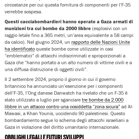
circostanze per cui questa fornitura di componenti per l’F-35
verrebbe sospesa.
Questi cacciabombardieri hanno operato a Gaza armati di
munizioni tra cui bombe da 2000 libbre
(esplosivi con un
raggio letale fino a 365 metri, un’area equivalente a 58 campi
da calcio). Nel giugno 2024, un
rapporto delle Nazioni Unite
ha identificato
queste bombe come utilizzate in casi
“emblematici” di attacchi indiscriminati e sproporzionati a
Gaza che “hanno portato a un alto numero di vittime civili e a
una diffusa distruzione di oggetti civili”.
Il 2 settembre 2024, proprio il giorno in cui il governo
britannico ha annunciato un’esenzione per i componenti
dell’F-35, l’Ong danese Danwatch ha rivelato che un F-35 è
stato utilizzato a luglio per sganciare
tre bombe da 2.000
libbre in un attacco contro una cosiddetta “zona sicura”
ad Al-
Mawasi, a Khan Younis, uccidendo 90 palestinesi. Questo
bombardamento segue lo schema degli attacchi israeliani a
Gaza in violazione del diritto umanitario internazionale.
OBBLIGHI LEGALI E FUTURI SVILUPPI