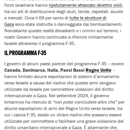
forze israeliane hanno
ripetutamente attaccato obiettivi civili
,
tra cui siti di distribuzione degli aiuti, tende, ospedali, scuole
e mercati. Circa il 69 per cento di
tutte le strutture di
Gaza
sono state distrutte o danneggiate dai bombardamenti.
Nonostante queste realtà devastanti e i crimini sul terreno, i
nostri Governi hanno continuato a rifornire militarmente
Israele attraverso il programma F-35.
IL PROGRAMMA F-35
I governi di alcuni paesi partner del programma F-35 – ovvero
Canada, Danimarca, Italia, Paesi Bassi
Regno Unito
–
hanno limitato alcune esportazioni di sistemi d’armamento
verso Israele a causa del rischio che queste armi vengano
utilizzate da Israele per commettere violazioni del diritto
internazionale a Gaza. Nel settembre 2024, il governo
britannico ha ritenuto di
“non poter concludere altro che”
per
alcune esportazioni di armi del Regno Unito verso Israele, tra
cui i caccia F-35, esiste un chiaro rischio che possano essere
utilizzate per commettere o facilitare una grave violazione del
diritto umanitario internazionale a Gaza. È allarmante che,