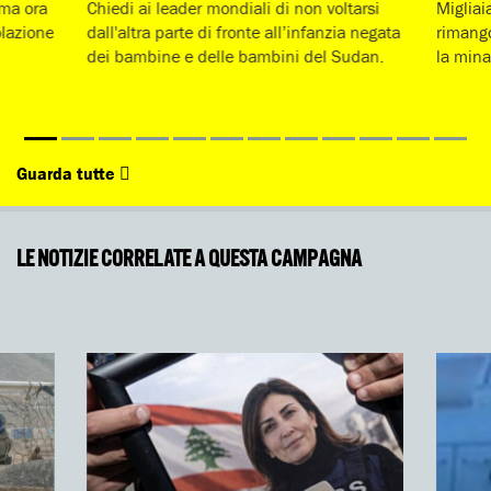
rma ora
Chiedi ai leader mondiali di non voltarsi
Migliai
olazione
dall'altra parte di fronte all’infanzia negata
rimango
dei bambine e delle bambini del Sudan.
la mina
Guarda tutte
LE NOTIZIE CORRELATE A QUESTA CAMPAGNA