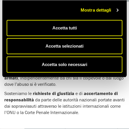
Mostra dettagli
I
conflitti armati
continuano a causare
morte
,
spostamenti
e
sofferenze
su vasta scala.
Accetta tutti
Numerosi sono i conflitti armati attualmente in corso nel
mondo, tra cui quelli che vedono coinvolte più parti all’interno
dello stesso Paese –
conflitti armati non-internazionali
– e
Accetta selezionati
quelli che vedono coinvolte forze armati di due o più Stati,
conflitti armati internazionali
.
Accetta solo necessari
Documentiamo e portiamo avanti campagne contro le
violazioni del diritto internazionale
durante i
conflitti
armati
, indipendentemente da chi sia il colpevole o dal luogo
dove l’abuso si è verificato.
Sosteniamo le
richieste di giustizia
e di
accertamento di
responsabilità
da parte delle autorità nazionali portate avanti
dai sopravvissuti attraverso le istituzioni internazionali come
l’ONU o la Corte Penale Internazionale.