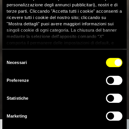
personalizzazione degli annunci pubblicitari), nostri e di
terze parti. Cliccando "Accetta tutti i cookie" acconsenti a
ricevere tutti i cookie del nostro sito; cliccando su
"Mostra dettagli" puoi avere maggiori informazioni sui
singoli cookie di ogni categoria. La chiusura del banner
mediante la selezione dell'apposito comando “X”
comporta il permanere delle impostazioni di default, e
dunque la continuazione della navigazione con i cookie
tecnici. Se vuoi maggiori informazioni sul funzionamento
Selezione
dei cookie attivi sul sito clicca
qui
Necessari
del
consenso
Preferenze
Statistiche
CRISI
Marketing
IN BREVE
IL NOSTRO LAVORO
LE LEGGI INTERNAZIONALI
CRI