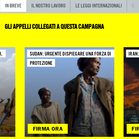
IN BREVE
IL NOSTRO LAVORO
LE LEGGI INTERNAZIONALI
CRI
GLI APPELLI COLLEGATI A QUESTA CAMPAGNA
, 
SUDAN: URGENTE DISPIEGARE UNA FORZA DI 
IRAN
PROTEZIONE
FIRMA ORA
FI