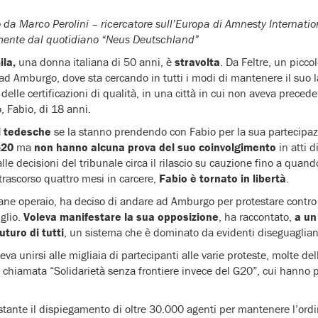
to da Marco Perolini – ricercatore sull’Europa di Amnesty Internatio
mente dal quotidiano “Neus Deutschland”
ila,
una donna italiana di 50 anni, è
stravolta
. Da Feltre, un picco
ta ad Amburgo, dove sta cercando in tutti i modi di mantenere il suo
delle certificazioni di qualità, in una città in cui non aveva precede
o, Fabio, di 18 anni.
ti tedesche
se la stanno prendendo con Fabio per la sua partecipazi
G20
ma
non hanno alcuna prova del suo coinvolgimento
in atti d
lle decisioni del tribunale circa il rilascio su cauzione fino a quan
trascorso quattro mesi in carcere,
Fabio è tornato in libertà
.
vane operaio, ha deciso di andare ad Amburgo per protestare contro
uglio.
Voleva manifestare la sua opposizione
, ha raccontato,
a un
uturo di tutti
, un sistema che è dominato da evidenti diseguaglian
a unirsi alle migliaia di partecipanti alle varie proteste, molte dell
 chiamata “Solidarietà senza frontiere invece del G20”, cui hanno p
ostante il dispiegamento di oltre 30.000 agenti per mantenere l’ordi