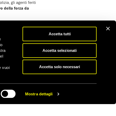
izia, gli agenti feriti
o della forza da
le 6.30 del 7 luglio
kspark verso il centro
ica, adesione a un
Accetta tutti
e
do
ndividuale
. Una
Accetta selezionati
stra
trovata nel posto
el
 Secondo le
io abbia preso parte
Accetta solo necessari
e vuoi
 il campeggio di
olizia, alcuni del
 la polizia eseguì gli
Mostra dettagli
CONDIVIDI
 azioni violente
. Lo
rgo ha dichiarato che
lmente all’imputato”.