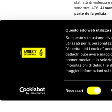
stati atti di violenza e
sono stati 476.
Al mom
parte della polizia
.
Fabio è una delle
186 
mentre, insieme ad alt
Questo sito web utilizza i
di Amburgo.
Fabio è s
gruppo che possedeva
Su questo sito usiamo divers
utilizzati per la personaliz
Un principio fondament
"Accetta tutti i cookie" acc
persona non può essere
dettagli" puoi avere maggio
sbagliato nel momento 
banner mediante la selezi
informazioni a disposi
impostazioni di default, e 
ad azioni violente.
maggiori informazioni sul f
Le autorità inquirenti
Volkspark con l’intenzi
gruppo iniziarono a lanc
Selezione
Necessari
arresti.
del
NEWSLETTER
consenso
La pubblica accusa no
hanno riconosciuto anc
“allo stato attuale de