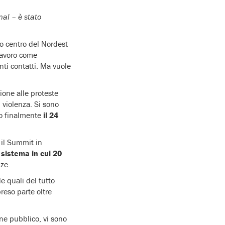
nal – è stato
lo centro del Nordest
 lavoro come
nti contatti. Ma vuole
one alle proteste
i violenza. Si sono
do finalmente
il 24
 il Summit in
 sistema in cui 20
ze.
e quali del tutto
reso parte oltre
ne pubblico, vi sono