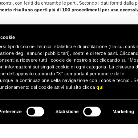
 scontri, con feriti da entrambe le parti. Secondo i dati forniti dalla pol
ento risultano aperti più di 100 procedimenti per uso eccessiv
persone arrestate durante le manifestazioni
. È stato fermato al
re 200 persone, si stava dirigendo dal campeggio autorizzato di Vol
 cookie
tato incriminato
per vari reati, tra cui
disturbo alla quiete pubbl
 armi e aggressione a pubblico ufficiale
.
i tipi di cookie: tecnici, statistici e di profilazione (tra cui cooki
zazione degli annunci pubblicitari), nostri e di terze parti. Cliccan
ale del diritto penale è che
la responsabilità penale è sempre i
onsenti a ricevere tutti i cookie del nostro sito; cliccando su "Mo
 sottoposta a procedimento giudiziario per il mero fatto di essersi 
ri informazioni sui singoli cookie di ogni categoria. La chiusura d
sbagliato. Ma questo principio pare non valere nel caso di Fabio.
one dell'apposito comando “X” comporta il permanere delle
zione di Amnesty International, non c’è alcuna indicazione che Fab
dunque la continuazione della navigazione con i cookie tecnici. S
unzionamento dei cookie attivi sul sito clicca
qui
 sostengono che Fabio faceva parte di un gruppo che aveva lasciato
one di compiere atti di violenza. Arrivati di fronte a un cordone di p
iare oggetti tra cui pietre, bottiglie e fuochi d’artificio. Di lì a poco,
Preferenze
Statistiche
Marketing
ISCRIVITI
n ha fornito
alcuna prova sulla partecipazione di Fabio a queste
he i tribunali: il 21 luglio, ad esempio, la Corte d’appello di Ambu
lle indagini nessun’azione violenta potrebbe essere ascritta persona