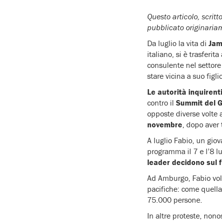
Questo articolo, scrit
pubblicato originaria
Da luglio la vita di
Jam
italiano, si è trasferi
consulente nel settore 
stare vicina a suo figli
Le autorità inquiren
contro il
Summit del 
opposte diverse volte a
novembre
, dopo aver 
A luglio Fabio, un gio
programma il 7 e l’8 l
leader decidono sul f
Ad Amburgo, Fabio volev
pacifiche: come quella
75.000 persone.
In altre proteste, non