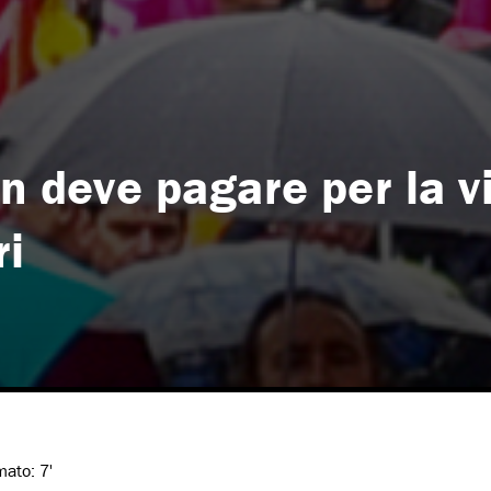
n deve pagare per la v
ri
imato:
7'