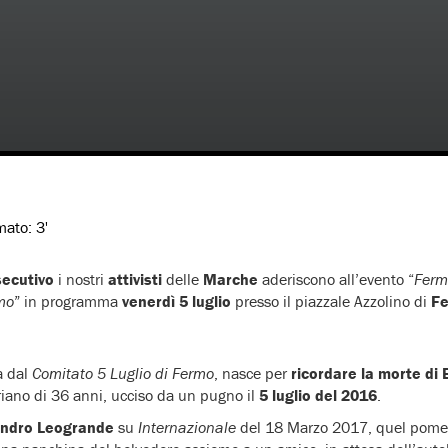
imato:
3'
secutivo
i nostri
attivisti
delle
Marche
aderiscono all’evento “
Fermi
smo
” in programma
venerdì 5 luglio
presso il piazzale Azzolino di
F
a dal
Comitato 5 Luglio di Fermo
, nasce per
ricordare la morte di
riano di 36 anni, ucciso da un pugno il
5 luglio del 2016
.
andro Leogrande
su
Internazionale
del 18 Marzo 2017, quel pome