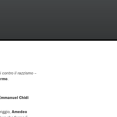
 contro il razzismo –
ermo
.
 Emmanuel Chidi
riggio,
Amedeo