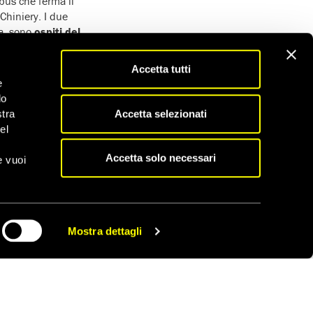
bus che ferma lì
hiniery. I due
ia, sono
ospiti del
Mancini e il suo amico
 vicina al belvedere.
Accetta tutti
africana
“. Emmanuel
e
di quelle parole. Le
do
ina e tra i due
Accetta selezionati
stra
el
 anche attraverso
Accetta solo necessari
e vuoi
one più vulnerabili
e
aolo Pignocch
i di
el
BaobabExperience
Mostra dettagli
CONDIVIDI
Presidente