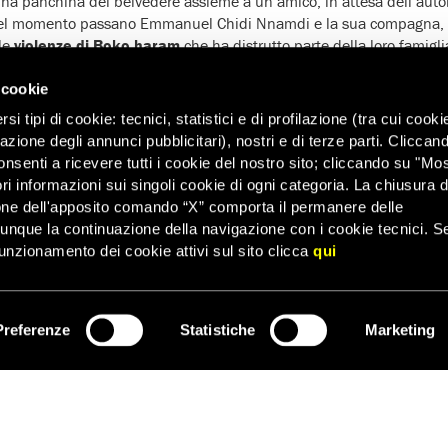
na panchina del belvedere assieme a un amico, in attesa dell’auto
uel momento passano Emmanuel Chidi Nnamdi e la sua compagna, C
lle
violenze di Boko haram
che ha distrutto parte della loro famigl
altri profughi. Stanno andando in centro per comprare una crema. 
ito, mentre Chiniery si ferma a bere un sorso d’acqua alla fontana
 cookie
eo Mancini prende a
insultarla
. La chiama ripetutamente “
scimmia 
i tipi di cookie: tecnici, statistici e di profilazione (tra cui cooki
ma Chiniery sì, conosce qualche parola d’italiano, e afferra il senso 
zazione degli annunci pubblicitari), nostri e di terze parti. Cliccan
 si dirige verso Amedeo Mancini, che si alza di scatto dalla panch
onsenti a ricevere tutti i cookie del nostro sito; cliccando su "Mo
ione, che finisce in modo drammatico.
ri informazioni sui singoli cookie di ogni categoria. La chiusura d
evamo pensare che l’
intolleranza
ed il
razzismo
facessero capolino
one dell'apposito comando “X” comporta il permanere delle
ostro paese nel modo che vediamo oggi.
dunque la continuazione della navigazione con i cookie tecnici. S
unzionamento dei cookie attivi sul sito clicca
qui
cordare Emmanuel significa attivarsi e proteggere tutte le pers
 e gesti d’odio
.
eciperanno al dibattito
Diego “Zoro” Bianchi
da Propaganda live;
P
l Marche,
Giusi Nicolini
ex sindaca di Lampedusa,
Andrea Costa
d
Preferenze
Statistiche
Marketing
ISCRIVITI
esponsabile Politiche Immigrazione CGIL Nazionale
,
Luca Favarin
ssandro Metz
armatore sociale.