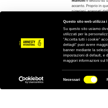
Mancini
è seduto su u
accanto. Proprio in q
nigeriani, scappati da
seminario
insieme ad 
procedono a passo sped
Questo sito web utilizza i
Ed è allora che Amed
Su questo sito usiamo divers
non capisce l’insulto, 
utilizzati per la personaliz
traduce a Emmanuel che
"Accetta tutti i cookie" acc
scoppia una colluttaz
dettagli" puoi avere maggio
Era il 2016 e non pot
banner mediante la selezi
questo episodio nel n
impostazioni di default, e 
maggiori informazioni sul f
A tre anni da allora,
ri
bersaglio di
linguaggi
Tra gli ospiti che part
Selezione
Amnesty Internationa
Necessari
del
NEWSLETTER
di Roma,
Selly Kane
R
consenso
PERCORSO onlus
,
Ale