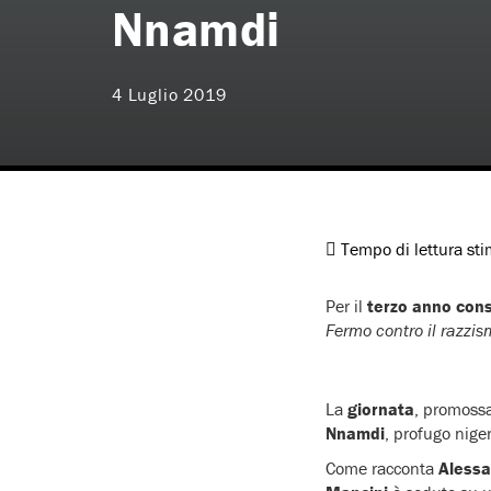
Nnamdi
4 Luglio 2019
Tempo di lettura st
Per il
terzo anno con
Fermo contro il razzi
La
giornata
, promoss
Nnamdi
, profugo nige
Come racconta
Aless