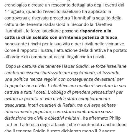
cronologico a creare un resoconto dettagliato degli eventi dal
1° agosto, quando l’esercito israeliano ha applicato la
controversa e riservata procedura ‘Hannibal’ a seguito della
cattura del tenente Hadar Goldin. Secondo la ‘Direttiva
Hannibal’, le forze israeliane possono
rispondere alla
cattura di un soldato con un’intensa potenza di fuoco
,
nonostante i rischi per la sua vita o per i civili nelle vicinanze.
Come il rapporto illustra, l’attuazione della direttiva ha portato
all’ordine di compiere attacchi illegali contro i civili.
‘
Dopo la cattura del tenente Hadar Goldin, le forze israeliane
sembrano essersi sbarazzate dei regolamenti, utilizzando
una politica ‘senza regole’ con conseguenze devastanti per
la popolazione civile. L’obiettivo era quello di sventare la sua
cattura a tutti i costi. L’obbligo di prendere precauzioni per
evitare la perdita di vite civili è stata completamente
trascurata. Interi quartieri di Rafah, tra cui aree abitate
intensamente popolate, sono state bombardate senza
distinzione tra civili e obiettivi militari
‘, ha affermato Philip
Luther. La ferocia degli attacchi, che è continuata anche dopo
che il tenente Goldin è stato dichiarato morto il 2 agosto,