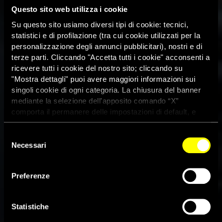
Questo sito web utilizza i cookie
Su questo sito usiamo diversi tipi di cookie: tecnici,
statistici e di profilazione (tra cui cookie utilizzati per la
personalizzazione degli annunci pubblicitari), nostri e di
terze parti. Cliccando "Accetta tutti i cookie" acconsenti a
ricevere tutti i cookie del nostro sito; cliccando su
"Mostra dettagli" puoi avere maggiori informazioni sui
singoli cookie di ogni categoria. La chiusura del banner
mediante la selezione dell'apposito comando “X”
comporta il permanere delle impostazioni di default, e
dunque la continuazione della navigazione con i cookie
tecnici. Se vuoi maggiori informazioni sul funzionamento
Selezione
dei cookie attivi sul sito clicca
qui
Necessari
del
consenso
Gaza, ‘Venerdí nero’: indica
Preferenze
crimini di guerra israeliani a
Rafah
Statistiche