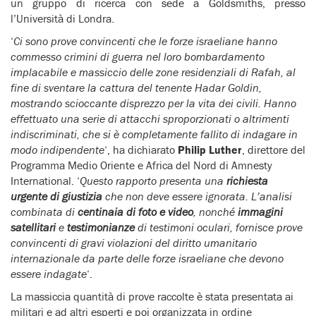
un gruppo di ricerca con sede a Goldsmiths, presso
l’Università di Londra.
‘
Ci sono prove convincenti che le forze israeliane hanno
commesso crimini di guerra nel loro bombardamento
implacabile e massiccio delle zone residenziali di Rafah, al
fine di sventare la cattura del tenente Hadar Goldin,
mostrando scioccante disprezzo per la vita dei civili. Hanno
effettuato una serie di attacchi sproporzionati o altrimenti
indiscriminati, che si è completamente fallito di indagare in
modo indipendente
‘, ha dichiarato
Philip Luther
, direttore del
Programma Medio Oriente e Africa del Nord di Amnesty
International. ‘
Questo rapporto presenta una
richiesta
urgente di giustizia
che non deve essere ignorata. L’analisi
combinata di
centinaia di foto e video
, nonché
immagini
satellitari
e
testimonianze
di testimoni oculari, fornisce prove
convincenti di gravi violazioni del diritto umanitario
internazionale da parte delle forze israeliane che devono
essere indagate
‘.
La massiccia quantità di prove raccolte è stata presentata ai
militari e ad altri esperti e poi organizzata in ordine