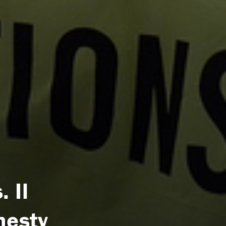
 Il
nesty