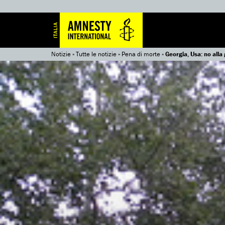
Notizie
»
Tutte le notizie
»
Pena di morte
»
Georgia, Usa: no alla