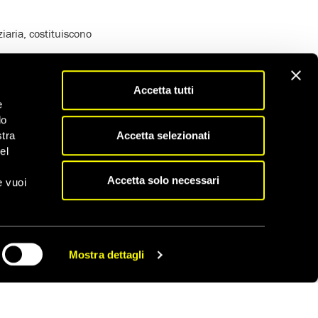
iaria, costituiscono
a nel 2007. In
Accetta tutti
ono dubbi sulla
e
do
i e, soprattutto,
Accetta selezionati
stra
erio della ‘colpevolezza
el
fatto che oltre 130
Accetta solo necessari
e vuoi
i ultimi giorni,
 Comitato per la grazia
tà di ogni parte del
Mostra dettagli
CONDIVIDI
grazia della Georgia,
zione di Troy Davis non