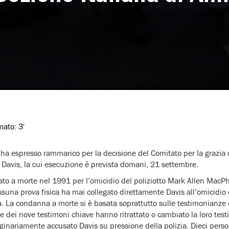
imato:
3'
ha espresso rammarico per la decisione del Comitato per la grazia 
y Davis, la cui esecuzione è prevista domani, 21 settembre.
to a morte nel 1991 per l’omicidio del poliziotto Mark Allen MacP
suna prova fisica ha mai collegato direttamente Davis all’omicidio e
. La condanna a morte si è basata soprattutto sulle testimonianze oc
te dei nove testimoni chiave hanno ritrattato o cambiato la loro tes
iginariamente accusato Davis su pressione della polizia. Dieci per