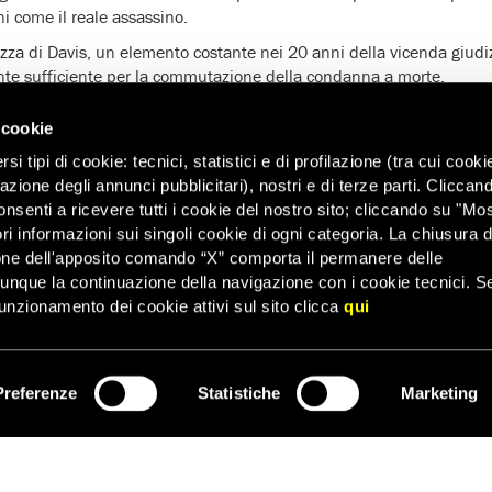
ni come il reale assassino.
ezza di Davis, un elemento costante nei 20 anni della vicenda giudiz
e sufficiente per la commutazione della condanna a morte.
ato per la grazia della Georgia, purtroppo, ha smentito quella pres
 cookie
mitato aveva raccomandato di non procedere all’esecuzione ‘se vi s
i tipi di cookie: tecnici, statistici e di profilazione (tra cui cooki
sato’.
zazione degli annunci pubblicitari), nostri e di terze parti. Cliccan
io imperfetto che prevede la pena di morte, gli errori sono inevitabil
onsenti a ricevere tutti i cookie del nostro sito; cliccando su "Mo
 questo, la pena capitale dovrebbe essere abolita. Il fatto che il crit
ri informazioni sui singoli cookie di ogni categoria. La chiusura d
e dubbio’ non garantisca sentenze prive di errore, è dimostrato dal 
one dell'apposito comando “X” comporta il permanere delle
nno ottenuto la clemenza negli Usa dal 1976.
dunque la continuazione della navigazione con i cookie tecnici. S
unzionamento dei cookie attivi sul sito clicca
qui
International per salvare la vita di Davis è iniziata nel 2007. Negl
diritti umani ha consegnato quasi un milione di firme agli uffici del
orso fine settimana, si sono svolte manifestazioni in centinaia di cit
Preferenze
Statistiche
Marketing
a.
ISCRIVITI
fino all’ultimo minuto utile, attraverso appelli al Comitato per la 
ua decisione, e ad altre autorità statali e federali, affinché l’esecu