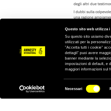
degli altri due testimo
I dubbi sulla colpevol
una ragione ampiament
La decisione del Comit
Questo sito web utilizza i
quell’occasione, il Co
Su questo sito usiamo divers
colpevolezza dell’accu
utilizzati per la personaliz
In un sistema giudiziar
"Accetta tutti i cookie" acc
irrevocabili. Anche per
dettagli" puoi avere maggio
al di là del ragionevol
banner mediante la selezi
condannati a morte ha
impostazioni di default, e 
maggiori informazioni sul f
La campagna di Amnesty 
l’organizzazione per i 
della Georgia. Nello sc
Selezione
Necessari
mondo, Italia compres
del
NEWSLETTER
consenso
La campagna proseguirà 
perché riconsideri la s