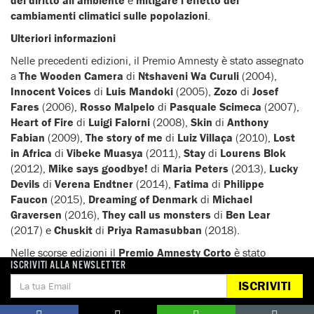
cambiamenti climatici sulle popolazioni
.
Ulteriori informazioni
Nelle precedenti edizioni, il Premio Amnesty è stato assegnato
a
The Wooden Camera
di
Ntshaveni Wa Curuli
(2004),
Innocent Voices
di
Luis Mandoki
(2005),
Zozo
di
Josef
Fares
(2006),
Rosso Malpelo
di
Pasquale Scimeca
(2007),
Heart of Fire
di
Luigi Falorni
(2008),
Skin
di
Anthony
Fabian
(2009),
The story of me
di
Luiz Villaça
(2010),
Lost
in Africa
di
Vibeke Muasya
(2011),
Stay
di
Lourens Blok
(2012),
Mike says goodbye!
di
Maria Peters
(2013),
Lucky
Devils
di
Verena Endtner
(2014),
Fatima
di
Philippe
Faucon
(2015),
Dreaming of Denmark
di
Michael
Graversen
(2016),
They call us monsters
di
Ben Lear
(2017) e
Chuskit
di
Priya Ramasubban
(2018).
Nelle scorse edizioni il
Premio Amnesty Corto
è stato
ISCRIVITI ALLA NEWSLETTER
assegnato a
DisAbili
di
Angelo Cretella
(2010),
Hai in mano
il tuo futuro
di
Enrico Maria Artale
(2011),
Heimatland
di
ISCRIVITI
Loretta Arnold
,
Andrea Schneider
,
Marius Portmann
e
Fabio Friedli
(2012),
Hollow Land
di
Uri Kranot
e
Michelle