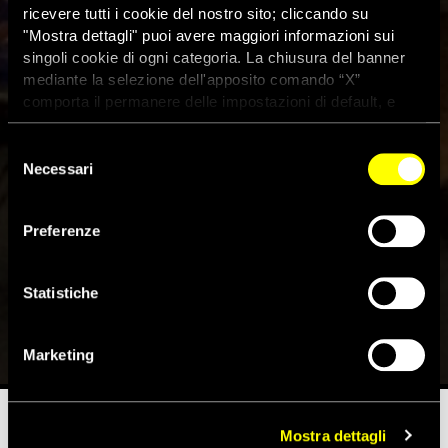
ricevere tutti i cookie del nostro sito; cliccando su
"Mostra dettagli" puoi avere maggiori informazioni sui
singoli cookie di ogni categoria. La chiusura del banner
mediante la selezione dell'apposito comando “X”
comporta il permanere delle impostazioni di default, e
dunque la continuazione della navigazione con i cookie
tecnici. Se vuoi maggiori informazioni sul funzionamento
Selezione
dei cookie attivi sul sito clicca
qui
Giffoni: premiati il
Necessari
del
consenso
lungometraggio In the name of
Preferenze
your daughter e il corto New
neighbours
Statistiche
26 Luglio 2019
Marketing
Mostra dettagli