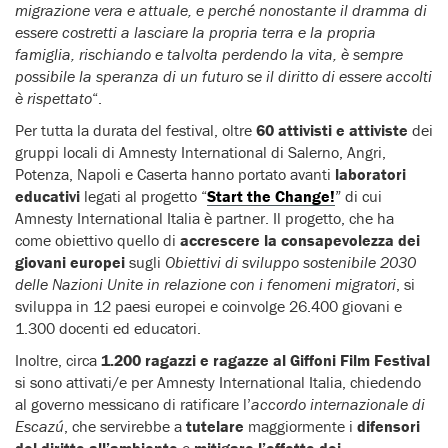
migrazione vera e attuale, e perché nonostante il dramma di
essere costretti a lasciare la propria terra e la propria
famiglia, rischiando e talvolta perdendo la vita, è sempre
possibile la speranza di un futuro se il diritto di essere accolti
è rispettato
“.
Per tutta la durata del festival, oltre
60 attivisti e attiviste
dei
gruppi locali di Amnesty International di Salerno, Angri,
Potenza, Napoli e Caserta hanno portato avanti
laboratori
educativi
legati al progetto “
Start the Change!
” di cui
Amnesty International Italia è partner. Il progetto, che ha
come obiettivo quello di
accrescere la consapevolezza dei
giovani europei
sugli
Obiettivi di sviluppo sostenibile 2030
delle Nazioni Unite in relazione con i fenomeni migratori
, si
sviluppa in 12 paesi europei e coinvolge 26.400 giovani e
1.300 docenti ed educatori.
Inoltre, circa
1.200 ragazzi e ragazze al Giffoni Film Festival
si sono attivati/e per Amnesty International Italia, chiedendo
al governo messicano di ratificare l’
accordo internazionale di
Escazú
, che servirebbe a
tutelare
maggiormente i
difensori
del diritto all’ambiente
e
mitigare l’effetto dei