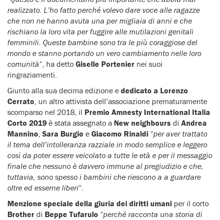
realizzato. L’ho fatto perché volevo dare voce alle ragazze
che non ne hanno avuta una per migliaia di anni e che
rischiano la loro vita per fuggire alle mutilazioni genitali
femminili. Queste bambine sono tra le più coraggiose del
mondo e stanno portando un vero cambiamento nelle loro
comunità
“, ha detto
Giselle Portenier
nei suoi
ringraziamenti.
Giunto alla sua decima edizione e
dedicato a Lorenzo
Cerrato
, un altro attivista dell’associazione prematuramente
scomparso nel 2018, il
Premio Amnesty International Italia
Corto 2019
è stata assegnato a
New neighbours
di
Andrea
Mannino
,
Sara Burgio
e
Giacomo Rinaldi
“
per aver trattato
il tema dell’intolleranza razziale in modo semplice e leggero
così da poter essere veicolato a tutte le età e per il messaggio
finale che nessuno è davvero immune al pregiudizio e che,
tuttavia, sono spesso i bambini che riescono a a guardare
oltre ed esserne liberi
“.
Menzione speciale della giuria dei diritti umani
per il corto
Brother
di
Beppe Tufarulo
“
perché racconta una storia di