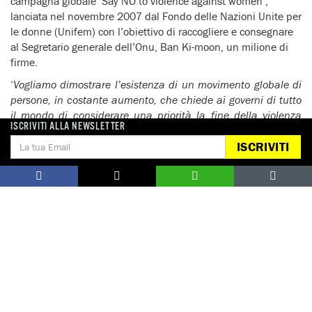
campagna globale ‘Say NO to violence against women’,
lanciata nel novembre 2007 dal Fondo delle Nazioni Unite per
le donne (Unifem) con l’obiettivo di raccogliere e consegnare
al Segretario generale dell’Onu, Ban Ki-moon, un milione di
firme.
‘
Vogliamo dimostrare l’esistenza di un movimento globale di
persone, in costante aumento, che chiede ai governi di tutto
il mondo di considerare una priorità la fine della violenza
ISCRIVITI ALLA NEWSLETTER
contro le donne
‘ – ha concluso Bernacchi.
ISCRIVITI
L’azione in favore delle donne colpite da Hiv/Aids in Sudafrica
fa parte della campagna ‘Mai più violenza sulle donne’,
lanciata nel 2004 da Amnesty International, ed è possibile
firmarla on line.
FINE DEL COMUNICATO Roma, 24
novembre 2008
Per ulteriori informazioni, approfondimenti e interviste:
Amnesty International Italia – Ufficio stampa
Tel. 06 4490224 – cell. 348-6974361, e-mail
press@amnesty.it