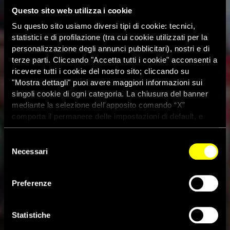
Questo sito web utilizza i cookie
Su questo sito usiamo diversi tipi di cookie: tecnici,
statistici e di profilazione (tra cui cookie utilizzati per la
personalizzazione degli annunci pubblicitari), nostri e di
terze parti. Cliccando "Accetta tutti i cookie" acconsenti a
ricevere tutti i cookie del nostro sito; cliccando su
"Mostra dettagli" puoi avere maggiori informazioni sui
singoli cookie di ogni categoria. La chiusura del banner
mediante la selezione dell'apposito comando “X”
comporta il permanere delle impostazioni di default, e
dunque la continuazione della navigazione con i cookie
tecnici. Se vuoi maggiori informazioni sul funzionamento
Selezione
dei cookie attivi sul sito clicca
qui
Necessari
del
consenso
Giornata mondiale per
Preferenze
l’eliminazione della violenza
sulle donne
Statistiche