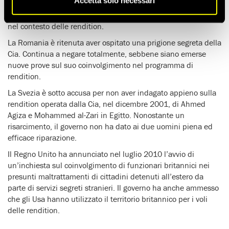
Accetta solo necessari
in Polonia. A ottobre gli è stato riconosciuto lo status di
‘vittima’. Si tratta del primo riconoscimento di questo genere
nel contesto delle rendition.
La Romania è ritenuta aver ospitato una prigione segreta della
Cia. Continua a negare totalmente, sebbene siano emerse
nuove prove sul suo coinvolgimento nel programma di
rendition.
La Svezia è sotto accusa per non aver indagato appieno sulla
rendition operata dalla Cia, nel dicembre 2001, di Ahmed
Agiza e Mohammed al-Zari in Egitto. Nonostante un
risarcimento, il governo non ha dato ai due uomini piena ed
efficace riparazione.
Il Regno Unito ha annunciato nel luglio 2010 l’avvio di
un’inchiesta sul coinvolgimento di funzionari britannici nei
presunti maltrattamenti di cittadini detenuti all’estero da
parte di servizi segreti stranieri. Il governo ha anche ammesso
che gli Usa hanno utilizzato il territorio britannico per i voli
delle rendition.