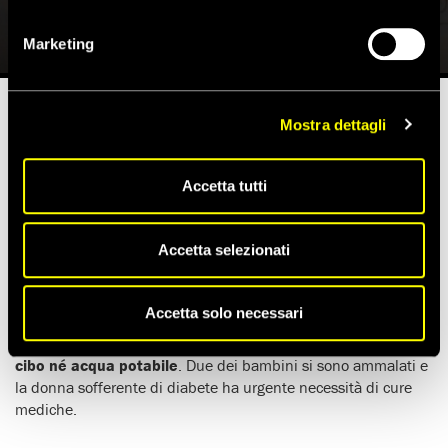
26 Luglio 2022
Marketing
Mostra dettagli
Tempo di lettura stimato:
1'
Accetta tutti
Cinquanta persone in cerca di salvezza, tra cui
12 bambine e
bambine
,
tre donne incinte e una donna di 70 anni
sofferente di diabete, sono
abbandonate a sé stesse
dal 14
Accetta selezionati
di luglio in condizioni drammatiche su uno degli isolotti del
fiume
Evros
.
Accetta solo necessari
Queste persone,
rifugiate siriane e palestinesi
,
non hanno
cibo né acqua potabile
. Due dei bambini si sono ammalati e
la donna sofferente di diabete ha urgente necessità di cure
mediche.