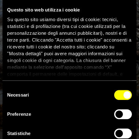
Questo sito web utilizza i cookie
Su questo sito usiamo diversi tipi di cookie: tecnici,
statistici e di profilazione (tra cui cookie utilizzati per la
personalizzazione degli annunci pubblicitari), nostri e di
terze parti. Cliccando "Accetta tutti i cookie" acconsenti a
ricevere tutti i cookie del nostro sito; cliccando su
"Mostra dettagli" puoi avere maggiori informazioni sui
singoli cookie di ogni categoria. La chiusura del banner
mediante la selezione dell'apposito comando “X”
comporta il permanere delle impostazioni di default, e
dunque la continuazione della navigazione con i cookie
tecnici. Se vuoi maggiori informazioni sul funzionamento
Selezione
dei cookie attivi sul sito clicca
qui
Necessari
del
consenso
Preferenze
Grecia: 50 persone bloccate su
un isolotto del fiume Evros
Statistiche