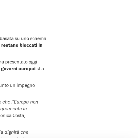
a basata su uno schema
o restano bloccati in
ha presentato oggi
 governi europei
stia
ssunto un impegno
 che l’Europa non
 equamente le
onica Costa,
la dignità che