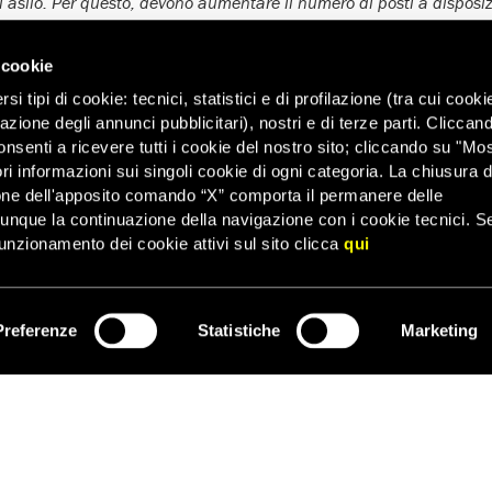
i asilo. Per questo, devono aumentare il numero di posti a disposiz
sti umanitari e istituire procedure rapide e accessibili per la riun
 cookie
TO
i tipi di cookie: tecnici, statistici e di profilazione (tra cui cooki
y International Italia – Ufficio Stampa Tel. 06 4490224 – cell. 348
zazione degli annunci pubblicitari), nostri e di terze parti. Cliccan
onsenti a ricevere tutti i cookie del nostro sito; cliccando su "Mo
ri informazioni sui singoli cookie di ogni categoria. La chiusura d
 inglese ‘Abbiamo perso la speranza’
one dell'apposito comando “X” comporta il permanere delle
O RICERCATORE SUL CAMPO
dunque la continuazione della navigazione con i cookie tecnici. S
unzionamento dei cookie attivi sul sito clicca
qui
smop
Preferenze
Statistiche
Marketing
ISCRIVITI