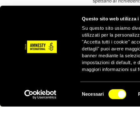
spettano ai richiedent
procedure, garantire vi
ha concluso Costa.
Questo sito web utilizza i
FINE DEL COMUNICA
Su questo sito usiamo divers
Per interviste: Amnest
utilizzati per la personaliz
press@amnesty.it
"Accetta tutti i cookie" acc
dettagli" puoi avere maggio
Scarica il rapporto in
banner mediante la selezi
SEGUI IL NOSTR
impostazioni di default, e 
maggiori informazioni sul f
Tweets by GiorgosKo
Selezione
Necessari
del
NEWSLETTER
consenso
ATTIVATI ORA
GRECIA: È URGENTE PROTEGGERE I 