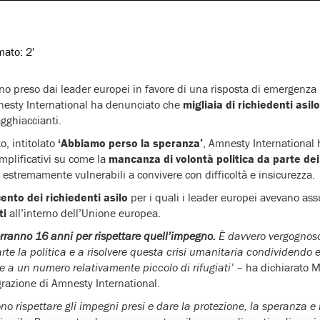
imato:
2'
o preso dai leader europei in favore di una risposta di emergenz
mnesty International ha denunciato che
migliaia di richiedenti asil
agghiaccianti.
, intitolato
‘Abbiamo perso la speranza’
, Amnesty International 
mplificativi su come la
mancanza di volontà politica da parte dei
stremamente vulnerabili a convivere con difficoltà e insicurezza.
cento dei richiedenti asilo
per i quali i leader europei avevano a
ti
all’interno dell’Unione europea.
orranno 16 anni per rispettare quell’impegno.
È davvero vergognoso
rte la politica e a risolvere questa crisi umanitaria condividendo
te a un numero relativamente piccolo di rifugiati’
– ha dichiarato M
razione di Amnesty International.
ono rispettare gli impegni presi e dare la protezione, la speranza e 