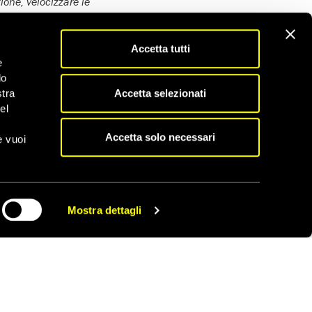
ione, velocizzare le
ificazione familiare’
–
Accetta tutti
e
 6974361, e-mail:
do
Accetta selezionati
stra
el
Accetta solo necessari
e vuoi
Mostra dettagli
CONDIVIDI
Scopri tutti gli appelli