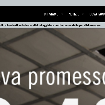
CHI SIAMO
NOTIZIE
COSA FAC
 di richiedenti asilo in condizioni agghiaccianti a causa della paralisi europea