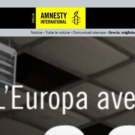
Notizie
»
Tutte le notizie
»
Comunicati stampa
»
Grecia: migliaia