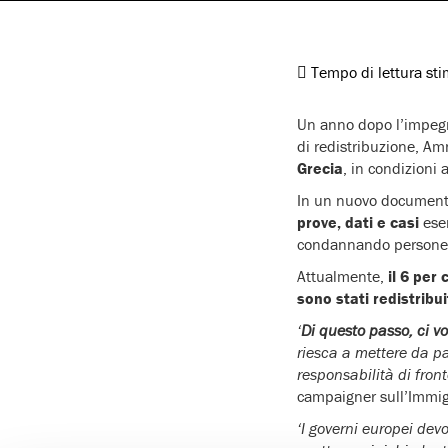
Tempo di lettura st
Un anno dopo l’impegn
di redistribuzione, A
Grecia
, in condizioni 
In un nuovo documento
prove, dati e casi
ese
condannando persone e
Attualmente,
il 6 per 
sono stati redistribui
‘
Di questo passo, ci v
riesca a mettere da pa
responsabilità di fron
campaigner sull’Immig
‘I governi europei dev