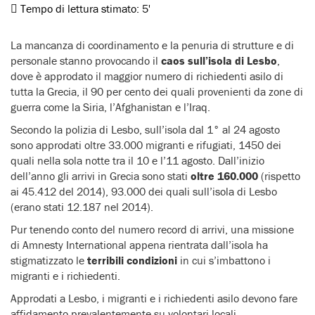
Tempo di lettura stimato:
5'
La mancanza di coordinamento e la penuria di strutture e di
personale stanno provocando il
caos sull’isola di Lesbo
,
dove è approdato il maggior numero di richiedenti asilo di
tutta la Grecia, il 90 per cento dei quali provenienti da zone di
guerra come la Siria, l’Afghanistan e l’Iraq.
Secondo la polizia di Lesbo, sull’isola dal 1° al 24 agosto
sono approdati oltre 33.000 migranti e rifugiati, 1450 dei
quali nella sola notte tra il 10 e l’11 agosto. Dall’inizio
dell’anno gli arrivi in Grecia sono stati
oltre 160.000
(rispetto
ai 45.412 del 2014), 93.000 dei quali sull’isola di Lesbo
(erano stati 12.187 nel 2014).
Pur tenendo conto del numero record di arrivi, una missione
di Amnesty International appena rientrata dall’isola ha
stigmatizzato le
terribili condizioni
in cui s’imbattono i
migranti e i richiedenti.
Approdati a Lesbo, i migranti e i richiedenti asilo devono fare
affidamento prevalentemente su volontari locali,