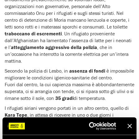
organizzazioni non governative, personale dell’Alto
commissariato Onu per i rifugiati e sugli stessi turisti. Nel
centro di detenzione di Moria mancano lenzuola e coperte, i
letti sono rotti e i materassi sporchi e consumati. Le toilette
traboccano di escrementi
. Un rifugiato proveniente
dall’Afghanistan ha lamentato l’assenza di latte per i neonati
e l’
atteggiamento aggressivo della polizia
, che in
un’occasione ha interrotto la corrente elettrica per un’intera
mattina.
Secondo la polizia di Lesbo, in
assenza di fondi
è impossibile
migliorare le condizioni igienico-sanitarie del centro.
Fuori dal centro, la cui capienza massima è abbondantemente
superata, ci si arrangia con tende, ci si ripara sotto gli ulivi o si
rimane sotto il sole, con
35 gradi
di temperatura.
I rifugiati siriani vengono portati in un altro centro, quello di
Kara Tepe
, in attesa di ricevere in uno o due giorni i
documenti che consentiranno loro di viaggiare verso la
capitale Atene. Allestito su ordinanza del sindaco di Lesbo in
un parcheggio, ospita 1500 persone (
il triplo
di quanto